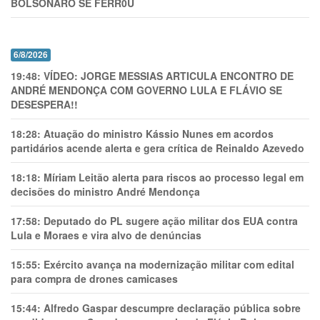
BOLSONARO SE FERR0U
6/8/2026
19:48:
VÍDEO: JORGE MESSIAS ARTICULA ENCONTRO DE
ANDRÉ MENDONÇA COM GOVERNO LULA E FLÁVIO SE
DESESPERA!!
18:28:
Atuação do ministro Kássio Nunes em acordos
partidários acende alerta e gera crítica de Reinaldo Azevedo
18:18:
Míriam Leitão alerta para riscos ao processo legal em
decisões do ministro André Mendonça
17:58:
Deputado do PL sugere ação militar dos EUA contra
Lula e Moraes e vira alvo de denúncias
15:55:
Exército avança na modernização militar com edital
para compra de drones camicases
15:44:
Alfredo Gaspar descumpre declaração pública sobre