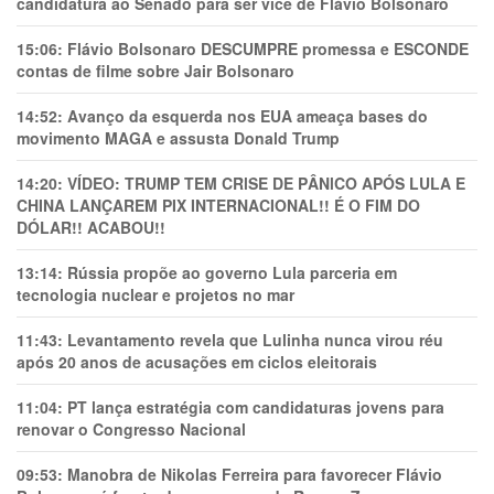
candidatura ao Senado para ser vice de Flávio Bolsonaro
15:06:
Flávio Bolsonaro DESCUMPRE promessa e ESCONDE
contas de filme sobre Jair Bolsonaro
14:52:
Avanço da esquerda nos EUA ameaça bases do
movimento MAGA e assusta Donald Trump
14:20:
VÍDEO: TRUMP TEM CRlSE DE PÂNlCO APÓS LULA E
CHINA LANÇAREM PIX INTERNACIONAL!! É O FIM DO
DÓLAR!! ACABOU!!
13:14:
Rússia propõe ao governo Lula parceria em
tecnologia nuclear e projetos no mar
11:43:
Levantamento revela que Lulinha nunca virou réu
após 20 anos de acusações em ciclos eleitorais
11:04:
PT lança estratégia com candidaturas jovens para
renovar o Congresso Nacional
09:53:
Manobra de Nikolas Ferreira para favorecer Flávio