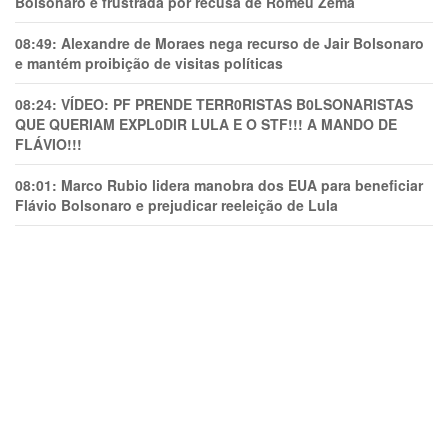
Bolsonaro é frustrada por recusa de Romeu Zema
08:49:
Alexandre de Moraes nega recurso de Jair Bolsonaro
e mantém proibição de visitas políticas
08:24:
VÍDEO: PF PRENDE TERR0RlSTAS B0LSONARlSTAS
QUE QUERIAM EXPL0DlR LULA E O STF!!! A MANDO DE
FLÁVIO!!!
08:01:
Marco Rubio lidera manobra dos EUA para beneficiar
Flávio Bolsonaro e prejudicar reeleição de Lula