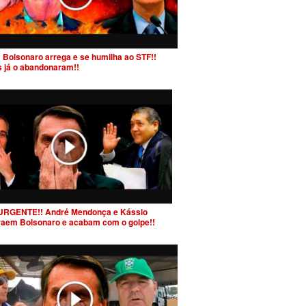
 Bolsonaro arrega e se humilha ao STF!!
s já o abandonaram!!
URGENTE!! André Mendonça e Kássio
raem Bolsonaro e acabam com o golpe!!