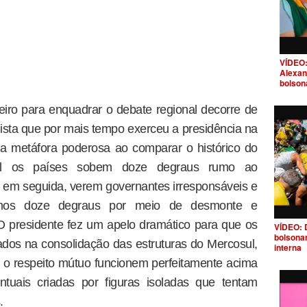
VÍDEO:
Alexan
bolson
leiro para enquadrar o debate regional decorre de
sta que por mais tempo exerceu a presidência na
ma metáfora poderosa ao comparar o histórico do
l os países sobem doze degraus rumo ao
o em seguida, verem governantes irresponsáveis e
smos doze degraus por meio de desmonte e
 O presidente fez um apelo dramático para que os
VÍDEO: 
bolsona
ados na consolidação das estruturas do Mercosul,
interna
e o respeito mútuo funcionem perfeitamente acima
ntuais criadas por figuras isoladas que tentam
.