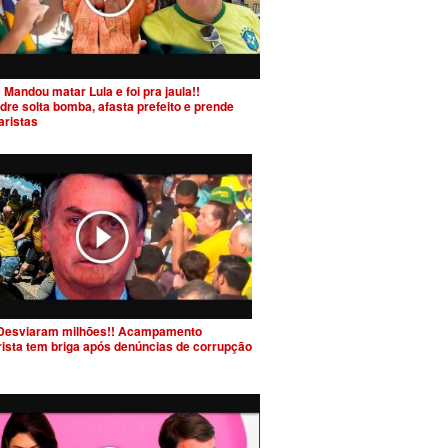
 Mandou matar Lula e foi pra jaula!!
dre solta bomba, afasta prefeito e prende
aristas
Desviaram milhões!! Acampamento
rista tem briga após denúncias de corrupção