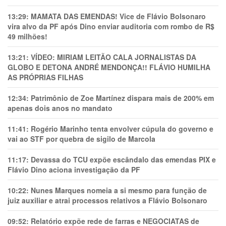
13:29:
MAMATA DAS EMENDAS! Vice de Flávio Bolsonaro
vira alvo da PF após Dino enviar auditoria com rombo de R$
49 milhões!
13:21:
VÍDEO: MIRIAM LEITÃO CALA JORNALISTAS DA
GLOBO E DETONA ANDRÉ MENDONÇA!! FLÁVIO HUMILHA
AS PRÓPRIAS FILHAS
12:34:
Patrimônio de Zoe Martínez dispara mais de 200% em
apenas dois anos no mandato
11:41:
Rogério Marinho tenta envolver cúpula do governo e
vai ao STF por quebra de sigilo de Marcola
11:17:
Devassa do TCU expõe escândalo das emendas PIX e
Flávio Dino aciona investigação da PF
10:22:
Nunes Marques nomeia a si mesmo para função de
juiz auxiliar e atrai processos relativos a Flávio Bolsonaro
09:52:
Relatório expõe rede de farras e NEGOCIATAS de