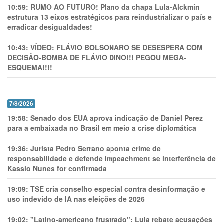
10:59:
RUMO AO FUTURO! Plano da chapa Lula-Alckmin
estrutura 13 eixos estratégicos para reindustrializar o país e
erradicar desigualdades!
10:43:
VÍDEO: FLÁVIO BOLSONARO SE DESESPERA COM
DECISÃO-BOMBA DE FLÁVIO DINO!!! PEGOU MEGA-
ESQUEMA!!!!
7/8/2026
19:58:
Senado dos EUA aprova indicação de Daniel Perez
para a embaixada no Brasil em meio a crise diplomática
19:36:
Jurista Pedro Serrano aponta crime de
responsabilidade e defende impeachment se interferência de
Kassio Nunes for confirmada
19:09:
TSE cria conselho especial contra desinformação e
uso indevido de IA nas eleições de 2026
19:02:
"Latino-americano frustrado": Lula rebate acusações