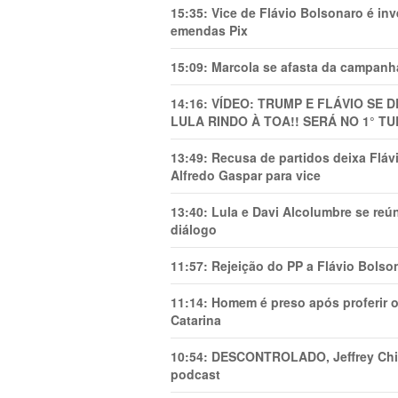
15:35:
Vice de Flávio Bolsonaro é in
emendas Pix
15:09:
Marcola se afasta da campanha
14:16:
VÍDEO: TRUMP E FLÁVIO SE 
LULA RINDO À TOA!! SERÁ NO 1° TU
13:49:
Recusa de partidos deixa Flá
Alfredo Gaspar para vice
13:40:
Lula e Davi Alcolumbre se reú
diálogo
11:57:
Rejeição do PP a Flávio Bolso
11:14:
Homem é preso após proferir o
Catarina
10:54:
DESCONTROLADO, Jeffrey Chiqu
podcast