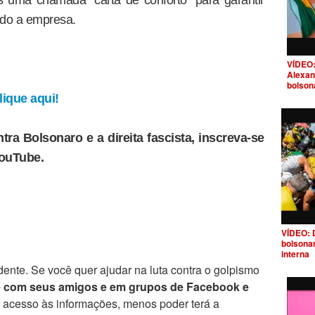
 uma chamada "carta de conforto" para garantir
ndo a empresa.
VÍDEO:
Alexan
bolson
ique aqui!
tra Bolsonaro e a direita fascista, inscreva-se
YouTube.
VÍDEO: 
bolsona
interna
ente. Se você quer ajudar na luta contra o golpismo
e com seus amigos e em grupos de Facebook e
r acesso às informações, menos poder terá a