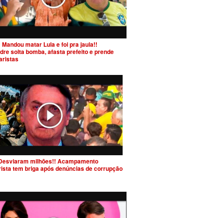
 Mandou matar Lula e foi pra jaula!!
dre solta bomba, afasta prefeito e prende
aristas
Desviaram milhões!! Acampamento
rista tem briga após denúncias de corrupção