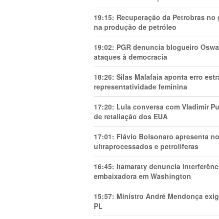
19:15:
Recuperação da Petrobras no g
na produção de petróleo
19:02:
PGR denuncia blogueiro Oswal
ataques à democracia
18:26:
Silas Malafaia aponta erro es
representatividade feminina
17:20:
Lula conversa com Vladimir Put
de retaliação dos EUA
17:01:
Flávio Bolsonaro apresenta no
ultraprocessados e petrolíferas
16:45:
Itamaraty denuncia interferên
embaixadora em Washington
15:57:
Ministro André Mendonça exig
PL