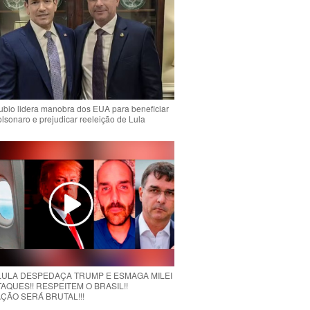
bio lidera manobra dos EUA para beneficiar
olsonaro e prejudicar reeleição de Lula
 LULA DESPEDAÇA TRUMP E ESMAGA MILEI
AQUES!! RESPEITEM O BRASIL!!
ÇÃO SERÁ BRUTAL!!!