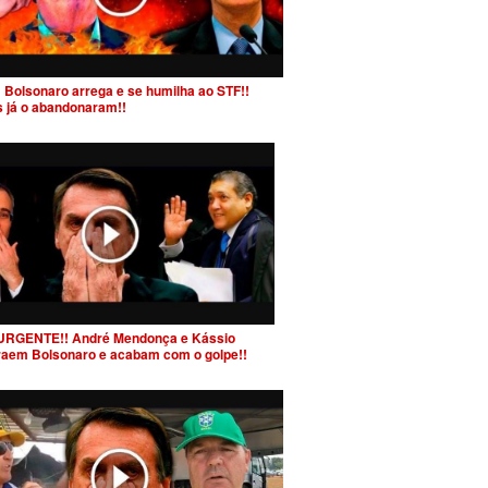
 Bolsonaro arrega e se humilha ao STF!!
s já o abandonaram!!
URGENTE!! André Mendonça e Kássio
raem Bolsonaro e acabam com o golpe!!