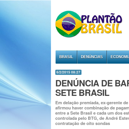
BRASIL
DENÚNCIAS
ECONOMI
6/2/2015 08:27
DENÚNCIA DE BA
SETE BRASIL
Em delação premiada, ex-gerente de
afirmou haver combinação de pagame
entre a Sete Brasil e cada um dos es
controlada pelo BTG, de André Este
contratação de oito sondas