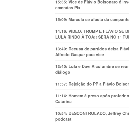
15:35:
Vice de Flávio Bolsonaro é in
emendas Pix
15:09:
Marcola se afasta da campanha
14:16:
VÍDEO: TRUMP E FLÁVIO SE 
LULA RINDO À TOA!! SERÁ NO 1° TU
13:49:
Recusa de partidos deixa Flá
Alfredo Gaspar para vice
13:40:
Lula e Davi Alcolumbre se reú
diálogo
11:57:
Rejeição do PP a Flávio Bolso
11:14:
Homem é preso após proferir o
Catarina
10:54:
DESCONTROLADO, Jeffrey Chiqu
podcast