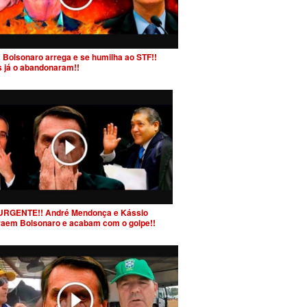
 Bolsonaro arrega e se humilha ao STF!!
s já o abandonaram!!
URGENTE!! André Mendonça e Kássio
raem Bolsonaro e acabam com o golpe!!