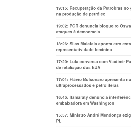
19:15:
Recuperação da Petrobras no g
na produção de petróleo
19:02:
PGR denuncia blogueiro Oswal
ataques à democracia
18:26:
Silas Malafaia aponta erro es
representatividade feminina
17:20:
Lula conversa com Vladimir Put
de retaliação dos EUA
17:01:
Flávio Bolsonaro apresenta no
ultraprocessados e petrolíferas
16:45:
Itamaraty denuncia interferên
embaixadora em Washington
15:57:
Ministro André Mendonça exig
PL