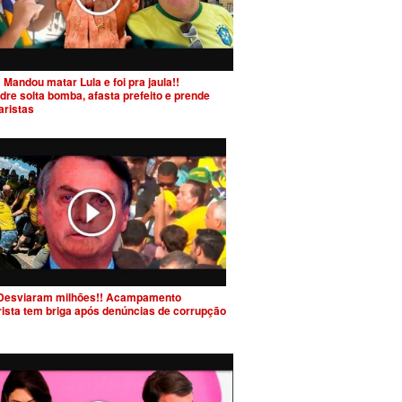
 Mandou matar Lula e foi pra jaula!!
dre solta bomba, afasta prefeito e prende
aristas
Desviaram milhões!! Acampamento
rista tem briga após denúncias de corrupção