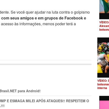
ente. Se você quer ajudar na luta contra o golpismo
e com seus amigos e em grupos de Facebook e
VÍDEO:
r acesso às informações, menos poder terá a
Alexan
bolson
VÍDEO: 
bolsona
interna
 Brasil.NET para Android!
MP E ESMAGA MILEI APÓS ATAQUES!! RESPEITEM O
!!!