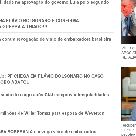
ilidade na aprovação do governo Lula pelo segundo
LHA FLÁVIO BOLSONARO E CONFIRMA
A GUERRA A THIAGO!!!
 contra revogação de visto de embaixadora brasileira
VÍDEO:
APÓS AT
RETALIA
!!! PF CHEGA EM FLÁVIO BOLSONARO NO CASO
GLOBO ABAFOU
astada do cargo após CNJ comprovar irregularidades
1 milhões de Willer Tomaz para esposa de Weverton
Recupera
marca hi
A SOBERANIA e revoga visto de embaixadora
petróleo