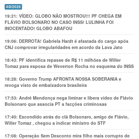
4/8/2026
19:21:
VÍDEO: GLOBO NÃO MOSTROU!!! PF CHEGA EM
FLÁVIO BOLSONARO NO CASO INSS! LULINHA FOI
INOCENTADO! GLOBO ABAFOU
19:06:
DERROTA! Gabriela Hardt é afastada do cargo após
CNJ comprovar irregularidades em acordo da Lava Jato
18:43:
PF identifica repasse de R$ 11 milhões de Willer
Tomaz para esposa de Weverton Rocha no esquema do INSS
18:28:
Governo Trump AFRONTA NOSSA SOBERANIA e
revoga visto de embaixadora brasileira
17:53:
André Mendonça nega liminar e libera vídeo de Flávio
Bolsonaro que associa PT a facções criminosas
17:40:
Escondido atrás do clã Bolsonaro, amigo de Flávio,
Willer Tomaz , chegou a indicar ministro do STF
17:08:
Operação Sem Desconto mira filho mais corrupto de