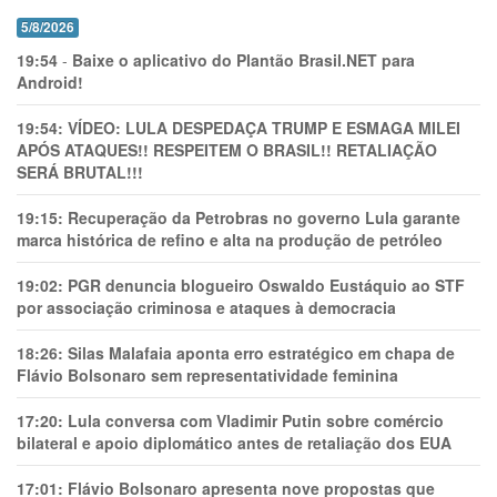
5/8/2026
19:54
-
Baixe o aplicativo do Plantão Brasil.NET para
Android!
19:54:
VÍDEO: LULA DESPEDAÇA TRUMP E ESMAGA MILEI
APÓS ATAQUES!! RESPEITEM O BRASIL!! RETALIAÇÃO
SERÁ BRUTAL!!!
19:15:
Recuperação da Petrobras no governo Lula garante
marca histórica de refino e alta na produção de petróleo
19:02:
PGR denuncia blogueiro Oswaldo Eustáquio ao STF
por associação criminosa e ataques à democracia
18:26:
Silas Malafaia aponta erro estratégico em chapa de
Flávio Bolsonaro sem representatividade feminina
17:20:
Lula conversa com Vladimir Putin sobre comércio
bilateral e apoio diplomático antes de retaliação dos EUA
17:01:
Flávio Bolsonaro apresenta nove propostas que