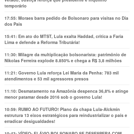
temporário
17:55:
Moraes barra pedido de Bolsonaro para visitas no Dia
dos Pais
15:41:
Em ato do MTST, Lula exalta Haddad, critica a Faria
Lima e defende a Reforma Tributária!
11:30:
Milagre da multiplicação bolsonarista: patrimônio de
Nikolas Ferreira explode 8.850% e chega a R$ 3,8 milhões
11:21:
Governo Lula reforça Lei Maria da Penha: 783 mil
atendimentos e 53 mil agressores presos
11:10:
Desmatamento na Amazônia despenca 36,8% e atinge
menor patamar desde 2016 sob o governo Lula!
10:59:
RUMO AO FUTURO! Plano da chapa Lula-Alckmin
estrutura 13 eixos estratégicos para reindustrializar o país e
erradicar desigualdades!
10:43:
VÍDEO: FLÁVIO BOLSONARO SE DESESPERA COM