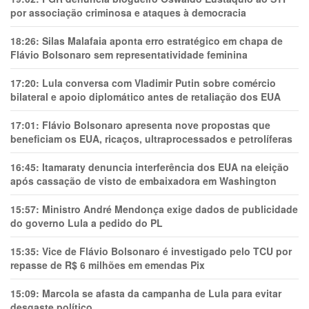
por associação criminosa e ataques à democracia
18:26:
Silas Malafaia aponta erro estratégico em chapa de
Flávio Bolsonaro sem representatividade feminina
17:20:
Lula conversa com Vladimir Putin sobre comércio
bilateral e apoio diplomático antes de retaliação dos EUA
17:01:
Flávio Bolsonaro apresenta nove propostas que
beneficiam os EUA, ricaços, ultraprocessados e petrolíferas
16:45:
Itamaraty denuncia interferência dos EUA na eleição
após cassação de visto de embaixadora em Washington
15:57:
Ministro André Mendonça exige dados de publicidade
do governo Lula a pedido do PL
15:35:
Vice de Flávio Bolsonaro é investigado pelo TCU por
repasse de R$ 6 milhões em emendas Pix
15:09:
Marcola se afasta da campanha de Lula para evitar
desgaste político