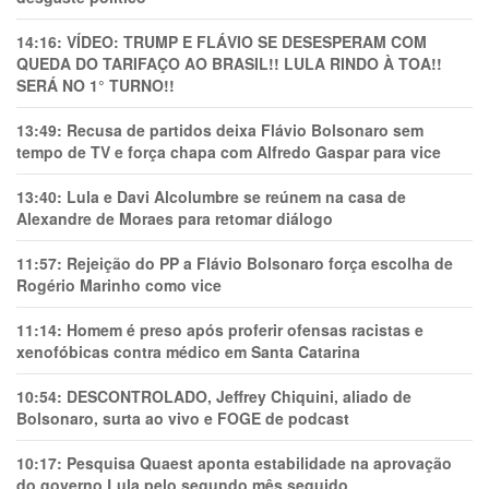
14:16:
VÍDEO: TRUMP E FLÁVIO SE DESESPERAM COM
QUEDA DO TARIFAÇO AO BRASIL!! LULA RINDO À TOA!!
SERÁ NO 1° TURNO!!
13:49:
Recusa de partidos deixa Flávio Bolsonaro sem
tempo de TV e força chapa com Alfredo Gaspar para vice
13:40:
Lula e Davi Alcolumbre se reúnem na casa de
Alexandre de Moraes para retomar diálogo
11:57:
Rejeição do PP a Flávio Bolsonaro força escolha de
Rogério Marinho como vice
11:14:
Homem é preso após proferir ofensas racistas e
xenofóbicas contra médico em Santa Catarina
10:54:
DESCONTROLADO, Jeffrey Chiquini, aliado de
Bolsonaro, surta ao vivo e FOGE de podcast
10:17:
Pesquisa Quaest aponta estabilidade na aprovação
do governo Lula pelo segundo mês seguido