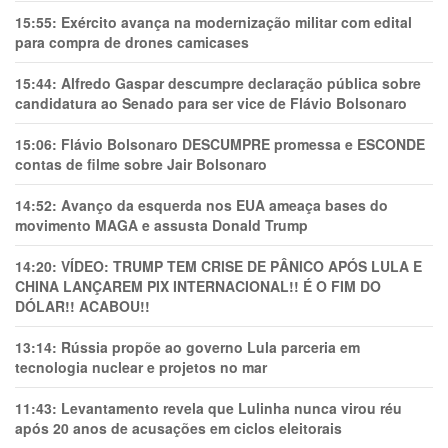
15:55:
Exército avança na modernização militar com edital
para compra de drones camicases
15:44:
Alfredo Gaspar descumpre declaração pública sobre
candidatura ao Senado para ser vice de Flávio Bolsonaro
15:06:
Flávio Bolsonaro DESCUMPRE promessa e ESCONDE
contas de filme sobre Jair Bolsonaro
14:52:
Avanço da esquerda nos EUA ameaça bases do
movimento MAGA e assusta Donald Trump
14:20:
VÍDEO: TRUMP TEM CRlSE DE PÂNlCO APÓS LULA E
CHINA LANÇAREM PIX INTERNACIONAL!! É O FIM DO
DÓLAR!! ACABOU!!
13:14:
Rússia propõe ao governo Lula parceria em
tecnologia nuclear e projetos no mar
11:43:
Levantamento revela que Lulinha nunca virou réu
após 20 anos de acusações em ciclos eleitorais