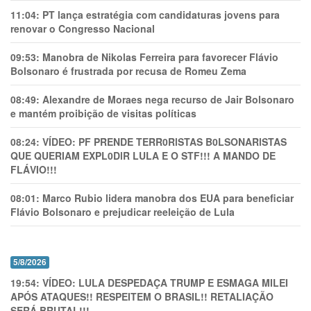
11:04:
PT lança estratégia com candidaturas jovens para
renovar o Congresso Nacional
09:53:
Manobra de Nikolas Ferreira para favorecer Flávio
Bolsonaro é frustrada por recusa de Romeu Zema
08:49:
Alexandre de Moraes nega recurso de Jair Bolsonaro
e mantém proibição de visitas políticas
08:24:
VÍDEO: PF PRENDE TERR0RlSTAS B0LSONARlSTAS
QUE QUERIAM EXPL0DlR LULA E O STF!!! A MANDO DE
FLÁVIO!!!
08:01:
Marco Rubio lidera manobra dos EUA para beneficiar
Flávio Bolsonaro e prejudicar reeleição de Lula
5/8/2026
19:54:
VÍDEO: LULA DESPEDAÇA TRUMP E ESMAGA MILEI
APÓS ATAQUES!! RESPEITEM O BRASIL!! RETALIAÇÃO
SERÁ BRUTAL!!!