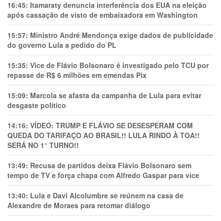
16:45:
Itamaraty denuncia interferência dos EUA na eleição
após cassação de visto de embaixadora em Washington
15:57:
Ministro André Mendonça exige dados de publicidade
do governo Lula a pedido do PL
15:35:
Vice de Flávio Bolsonaro é investigado pelo TCU por
repasse de R$ 6 milhões em emendas Pix
15:09:
Marcola se afasta da campanha de Lula para evitar
desgaste político
14:16:
VÍDEO: TRUMP E FLÁVIO SE DESESPERAM COM
QUEDA DO TARIFAÇO AO BRASIL!! LULA RINDO À TOA!!
SERÁ NO 1° TURNO!!
13:49:
Recusa de partidos deixa Flávio Bolsonaro sem
tempo de TV e força chapa com Alfredo Gaspar para vice
13:40:
Lula e Davi Alcolumbre se reúnem na casa de
Alexandre de Moraes para retomar diálogo