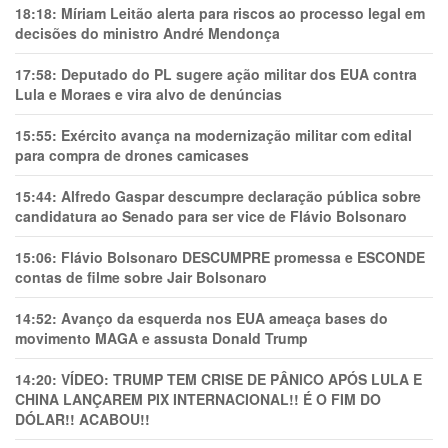
18:18:
Míriam Leitão alerta para riscos ao processo legal em
decisões do ministro André Mendonça
17:58:
Deputado do PL sugere ação militar dos EUA contra
Lula e Moraes e vira alvo de denúncias
15:55:
Exército avança na modernização militar com edital
para compra de drones camicases
15:44:
Alfredo Gaspar descumpre declaração pública sobre
candidatura ao Senado para ser vice de Flávio Bolsonaro
15:06:
Flávio Bolsonaro DESCUMPRE promessa e ESCONDE
contas de filme sobre Jair Bolsonaro
14:52:
Avanço da esquerda nos EUA ameaça bases do
movimento MAGA e assusta Donald Trump
14:20:
VÍDEO: TRUMP TEM CRlSE DE PÂNlCO APÓS LULA E
CHINA LANÇAREM PIX INTERNACIONAL!! É O FIM DO
DÓLAR!! ACABOU!!