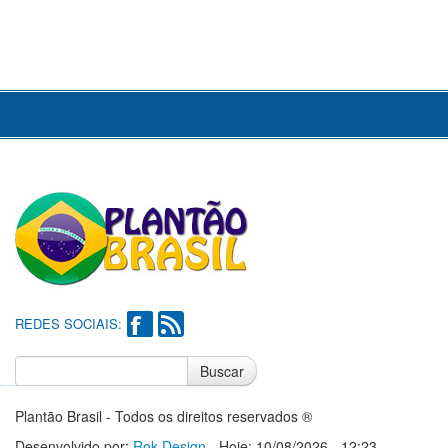
REDES SOCIAIS:
Buscar
Notícias do Flamengo
Notícias do Corinthians
Plantão Brasil - Todos os direitos reservados ®
Desenvolvido por:
Rok Design
- Hoje: 10/08/2026 - 12:23