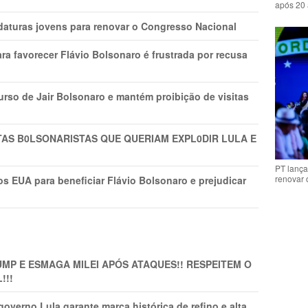
após 20 
daturas jovens para renovar o Congresso Nacional
ra favorecer Flávio Bolsonaro é frustrada por recusa
rso de Jair Bolsonaro e mantém proibição de visitas
TAS B0LSONARlSTAS QUE QUERIAM EXPL0DlR LULA E
PT lança
renovar
s EUA para beneficiar Flávio Bolsonaro e prejudicar
MP E ESMAGA MILEI APÓS ATAQUES!! RESPEITEM O
!!!
overno Lula garante marca histórica de refino e alta