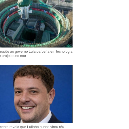
ropõe ao governo Lula parceria em tecnologia
e projetos no mar
ento revela que Lulinha nunca virou réu