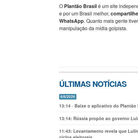
O
Plantão Brasil
é um site independ
e por um Brasil melhor,
compartilh
WhatsApp
. Quanto mais gente tive
manipulação da mídia golpista.
ÚLTIMAS NOTÍCIAS
6/8/2026
13:14
-
Baixe o aplicativo do Plantão
13:14:
Rússia propõe ao governo Lula
11:43:
Levantamento revela que Luli
ciclos eleitorais