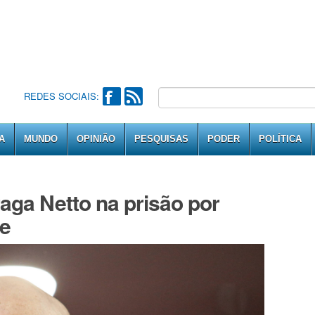
REDES SOCIAIS:
A
MUNDO
OPINIÃO
PESQUISAS
PODER
POLÍTICA
ga Netto na prisão por
pe