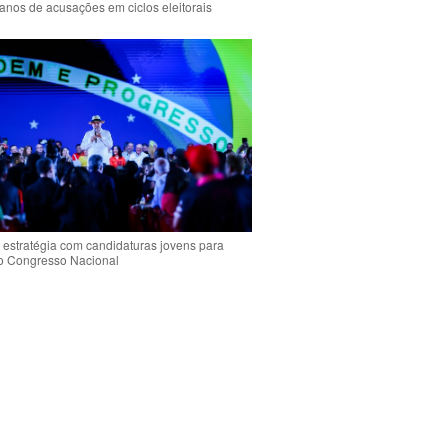
anos de acusações em ciclos eleitorais
 estratégia com candidaturas jovens para
 o Congresso Nacional