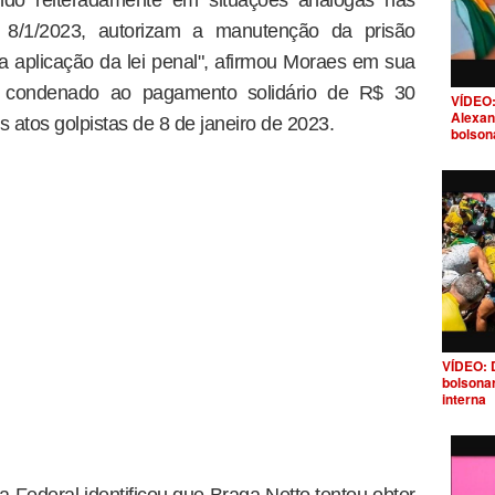
do reiteradamente em situações análogas nas
 8/1/2023, autorizam a manutenção da prisão
da aplicação da lei penal", afirmou Moraes em sua
i condenado ao pagamento solidário de R$ 30
VÍDEO:
Alexan
atos golpistas de 8 de janeiro de 2023.
bolson
VÍDEO: 
bolsona
interna