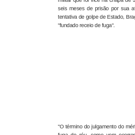
militar que foi vice na chapa d
seis meses de prisão por sua a
tentativa de golpe de Estado, Br
"fundado receio de fuga".
"O término do julgamento do méri