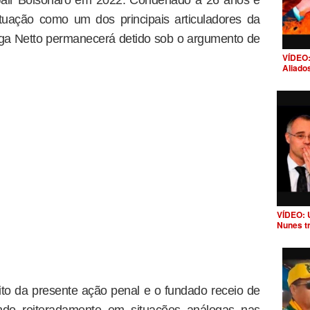
e Jair Bolsonaro em 2022. Condenado a 26 anos e
tuação como um dos principais articuladores da
aga Netto permanecerá detido sob o argumento de
VÍDEO:
Aliado
VÍDEO: 
Nunes t
to da presente ação penal e o fundado receio de