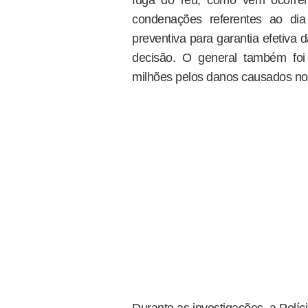
fuga do réu, como vem ocorren
condenações referentes ao dia
preventiva para garantia efetiva 
decisão. O general também fo
milhões pelos danos causados nos 