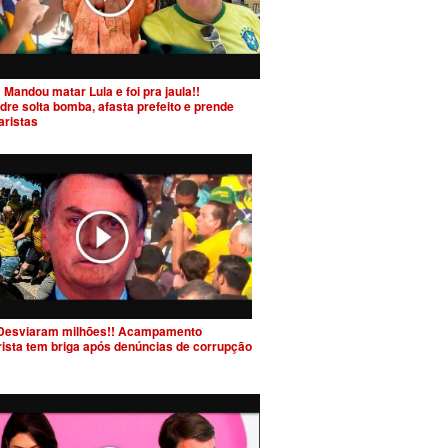
 Mandou matar Lula e foi pra jaula!!
dre solta bomba, afasta prefeito e prende
aristas
Desviaram milhões!! Acampamento
rista tem briga após denúncias de corrupção