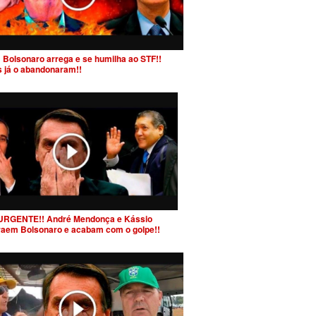
 Bolsonaro arrega e se humilha ao STF!!
s já o abandonaram!!
URGENTE!! André Mendonça e Kássio
raem Bolsonaro e acabam com o golpe!!