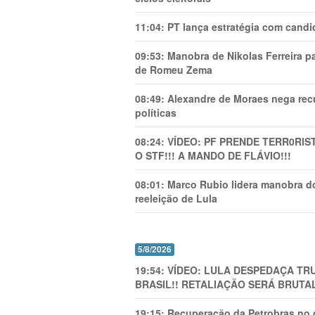
11:04:
PT lança estratégia com candi
09:53:
Manobra de Nikolas Ferreira pa
de Romeu Zema
08:49:
Alexandre de Moraes nega recu
políticas
08:24:
VÍDEO: PF PRENDE TERR0RlS
O STF!!! A MANDO DE FLÁVIO!!!
08:01:
Marco Rubio lidera manobra do
reeleição de Lula
5/8/2026
19:54:
VÍDEO: LULA DESPEDAÇA TRU
BRASIL!! RETALIAÇÃO SERÁ BRUTAL
19:15:
Recuperação da Petrobras no g