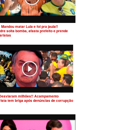
 Mandou matar Lula e foi pra jaula!!
dre solta bomba, afasta prefeito e prende
aristas
Desviaram milhões!! Acampamento
rista tem briga após denúncias de corrupção