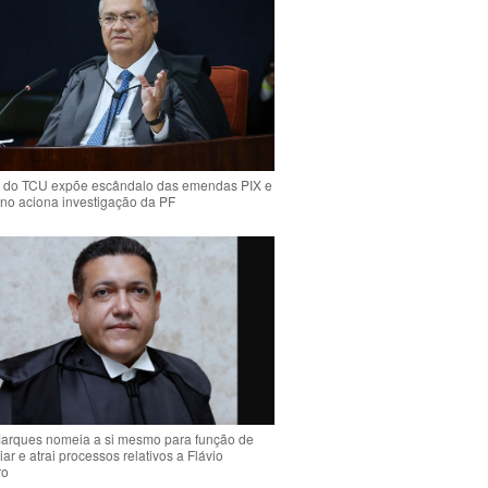
 do TCU expõe escândalo das emendas PIX e
ino aciona investigação da PF
arques nomeia a si mesmo para função de
liar e atrai processos relativos a Flávio
ro