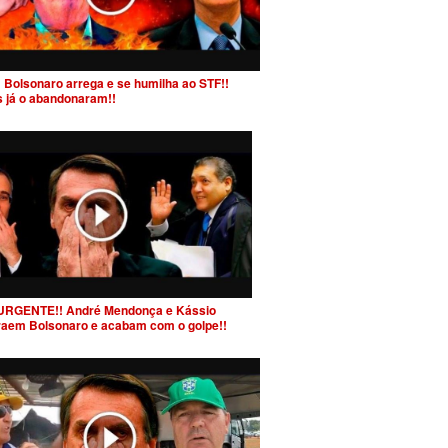
 Bolsonaro arrega e se humilha ao STF!!
s já o abandonaram!!
URGENTE!! André Mendonça e Kássio
raem Bolsonaro e acabam com o golpe!!