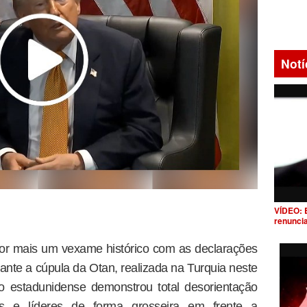
Notí
VÍDEO: 
renunci
por mais um vexame histórico com as declarações
te a cúpula da Otan, realizada na Turquia neste
o estadunidense demonstrou total desorientação
es e líderes de forma grosseira em frente a