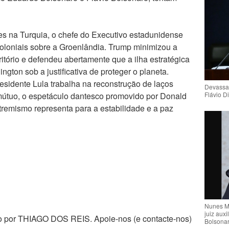
es na Turquia, o chefe do Executivo estadunidense
oloniais sobre a Groenlândia. Trump minimizou a
itório e defendeu abertamente que a ilha estratégica
ngton sob a justificativa de proteger o planeta.
sidente Lula trabalha na reconstrução de laços
Devassa
 mútuo, o espetáculo dantesco promovido por Donald
Flávio D
tremismo representa para a estabilidade e a paz
Nunes M
juiz auxi
zado por THIAGO DOS REIS. Apoie-nos (e contacte-nos)
Bolsona