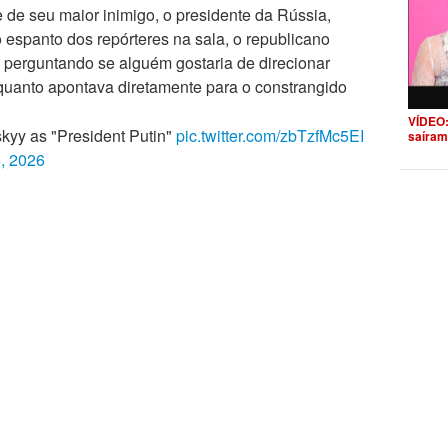
 de seu maior inimigo, o presidente da Rússia,
o espanto dos repórteres na sala, o republicano
o, perguntando se alguém gostaria de direcionar
nquanto apontava diretamente para o constrangido
VÍDEO:
skyy as "President Putin"
pic.twitter.com/zbTzfMc5EI
saíram
8, 2026