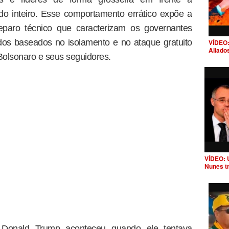
do inteiro. Esse comportamento errático expõe a
preparo técnico que caracterizam os governantes
dos baseados no isolamento e no ataque gratuito
VÍDEO:
Aliado
 Bolsonaro e seus seguidores.
VÍDEO: 
Nunes t
 Donald Trump aconteceu quando ele tentava