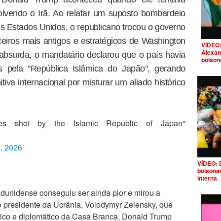
volvendo o Irã. Ao relatar um suposto bombardeio
s Estados Unidos, o republicano trocou o governo
eiros mais antigos e estratégicos de Washington
VÍDEO:
Alexan
 absurda, o mandatário declarou que o país havia
bolson
s pela "República Islâmica do Japão", gerando
iva internacional por misturar um aliado histórico
s shot by the Islamic Republic of Japan"
8, 2026
VÍDEO: 
bolsona
interna
dunidense conseguiu ser ainda pior e mirou a
o presidente da Ucrânia, Volodymyr Zelensky, que
lico e diplomático da Casa Branca, Donald Trump