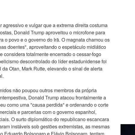
 agressivo e vulgar que a extrema direita costuma
postas, Donald Trump aproveitou o microfone para
ntra o povo e o governo do Irã. O magnata chamou os
soas doentes", aproveitando o espetáculo midiático
ue considera totalmente encerrado o cessar-fogo
elicismo descontrolado do líder estadunidense foi
l da Otan, Mark Rutte, elevando o sinal de alerta
l.
Unidos não poupou outros membros da própria
 intempestiva, Donald Trump atacou frontalmente a
peu como uma "causa perdida" e ordenando o corte
merciais e parcerias com o governo espanhol,
ciais. O surto diplomático do republicano escancara
naram instáveis sob gestões extremistas, as mesmas
omo Eduardo Bolsonaro e Flávio Bolsonaro, tentam