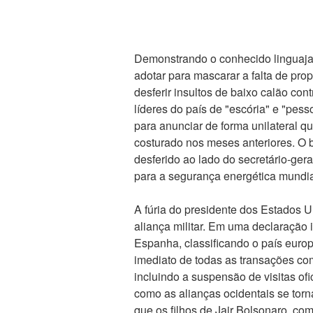
Demonstrando o conhecido linguajar
adotar para mascarar a falta de pro
desferir insultos de baixo calão co
líderes do país de "escória" e "pes
para anunciar de forma unilateral q
costurado nos meses anteriores. O b
desferido ao lado do secretário-gera
para a segurança energética mundia
A fúria do presidente dos Estados 
aliança militar. Em uma declaração
Espanha, classificando o país euro
imediato de todas as transações co
incluindo a suspensão de visitas ofi
como as alianças ocidentais se tor
que os filhos de Jair Bolsonaro, c