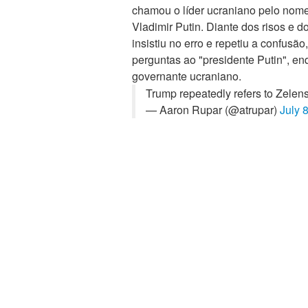
chamou o líder ucraniano pelo nome
Vladimir Putin. Diante dos risos e d
insistiu no erro e repetiu a confusã
perguntas ao "presidente Putin", e
governante ucraniano.
Trump repeatedly refers to Zelen
— Aaron Rupar (@atrupar)
July 