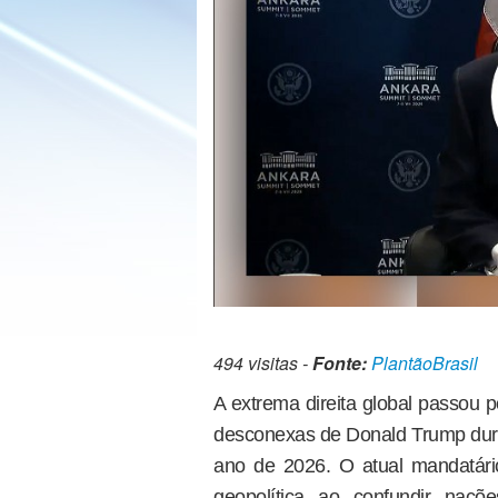
494 visitas -
Fonte:
PlantãoBrasil
A extrema direita global passou 
desconexas de Donald Trump duran
ano de 2026. O atual mandatári
geopolítica ao confundir naçõ