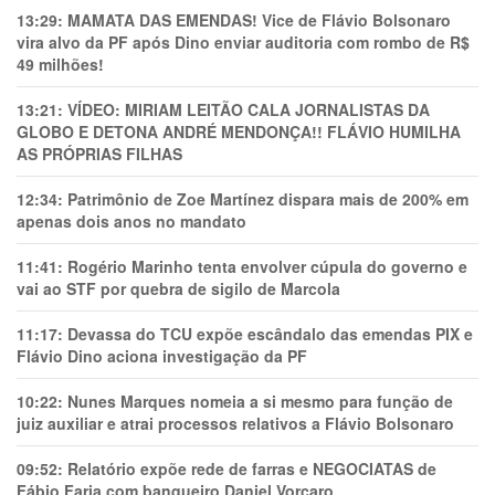
13:29:
MAMATA DAS EMENDAS! Vice de Flávio Bolsonaro
vira alvo da PF após Dino enviar auditoria com rombo de R$
49 milhões!
13:21:
VÍDEO: MIRIAM LEITÃO CALA JORNALISTAS DA
GLOBO E DETONA ANDRÉ MENDONÇA!! FLÁVIO HUMILHA
AS PRÓPRIAS FILHAS
12:34:
Patrimônio de Zoe Martínez dispara mais de 200% em
apenas dois anos no mandato
11:41:
Rogério Marinho tenta envolver cúpula do governo e
vai ao STF por quebra de sigilo de Marcola
11:17:
Devassa do TCU expõe escândalo das emendas PIX e
Flávio Dino aciona investigação da PF
10:22:
Nunes Marques nomeia a si mesmo para função de
juiz auxiliar e atrai processos relativos a Flávio Bolsonaro
09:52:
Relatório expõe rede de farras e NEGOCIATAS de
Fábio Faria com banqueiro Daniel Vorcaro