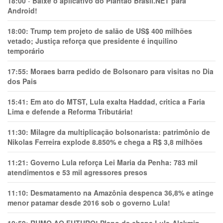
18:00
-
Baixe o aplicativo do Plantão Brasil.NET para
Android!
18:00:
Trump tem projeto de salão de US$ 400 milhões
vetado; Justiça reforça que presidente é inquilino
temporário
17:55:
Moraes barra pedido de Bolsonaro para visitas no Dia
dos Pais
15:41:
Em ato do MTST, Lula exalta Haddad, critica a Faria
Lima e defende a Reforma Tributária!
11:30:
Milagre da multiplicação bolsonarista: patrimônio de
Nikolas Ferreira explode 8.850% e chega a R$ 3,8 milhões
11:21:
Governo Lula reforça Lei Maria da Penha: 783 mil
atendimentos e 53 mil agressores presos
11:10:
Desmatamento na Amazônia despenca 36,8% e atinge
menor patamar desde 2016 sob o governo Lula!