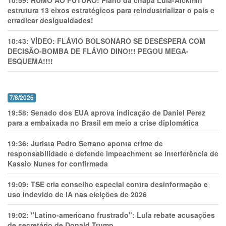
10:59:
RUMO AO FUTURO! Plano da chapa Lula-Alckmin
estrutura 13 eixos estratégicos para reindustrializar o país e
erradicar desigualdades!
10:43:
VÍDEO: FLÁVIO BOLSONARO SE DESESPERA COM
DECISÃO-BOMBA DE FLÁVIO DINO!!! PEGOU MEGA-
ESQUEMA!!!!
7/8/2026
19:58:
Senado dos EUA aprova indicação de Daniel Perez
para a embaixada no Brasil em meio a crise diplomática
19:36:
Jurista Pedro Serrano aponta crime de
responsabilidade e defende impeachment se interferência de
Kassio Nunes for confirmada
19:09:
TSE cria conselho especial contra desinformação e
uso indevido de IA nas eleições de 2026
19:02:
"Latino-americano frustrado": Lula rebate acusações
de secretário de Donald Trump