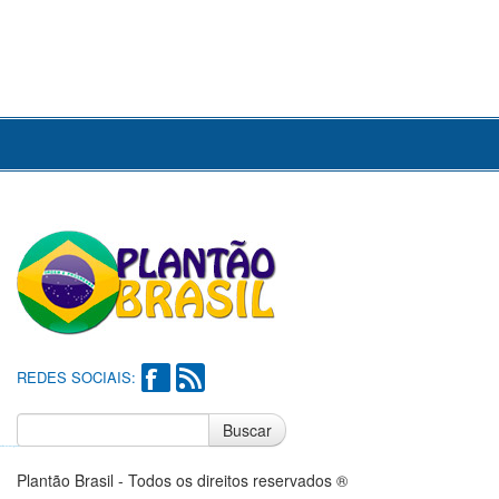
REDES SOCIAIS:
Buscar
Notícias do Flamengo
Notícias do Corinthians
Plantão Brasil - Todos os direitos reservados ®