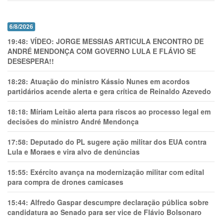
6/8/2026
19:48:
VÍDEO: JORGE MESSIAS ARTICULA ENCONTRO DE
ANDRÉ MENDONÇA COM GOVERNO LULA E FLÁVIO SE
DESESPERA!!
18:28:
Atuação do ministro Kássio Nunes em acordos
partidários acende alerta e gera crítica de Reinaldo Azevedo
18:18:
Míriam Leitão alerta para riscos ao processo legal em
decisões do ministro André Mendonça
17:58:
Deputado do PL sugere ação militar dos EUA contra
Lula e Moraes e vira alvo de denúncias
15:55:
Exército avança na modernização militar com edital
para compra de drones camicases
15:44:
Alfredo Gaspar descumpre declaração pública sobre
candidatura ao Senado para ser vice de Flávio Bolsonaro