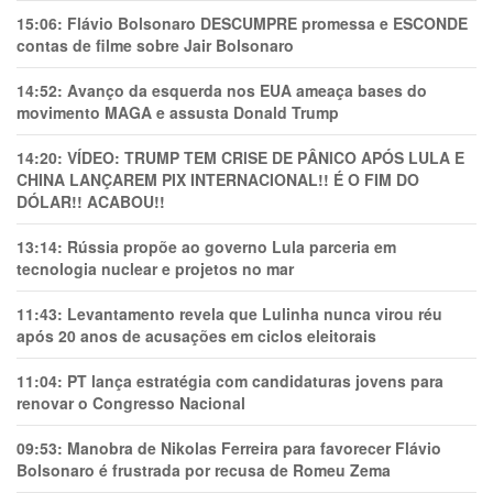
15:06:
Flávio Bolsonaro DESCUMPRE promessa e ESCONDE
contas de filme sobre Jair Bolsonaro
14:52:
Avanço da esquerda nos EUA ameaça bases do
movimento MAGA e assusta Donald Trump
14:20:
VÍDEO: TRUMP TEM CRlSE DE PÂNlCO APÓS LULA E
CHINA LANÇAREM PIX INTERNACIONAL!! É O FIM DO
DÓLAR!! ACABOU!!
13:14:
Rússia propõe ao governo Lula parceria em
tecnologia nuclear e projetos no mar
11:43:
Levantamento revela que Lulinha nunca virou réu
após 20 anos de acusações em ciclos eleitorais
11:04:
PT lança estratégia com candidaturas jovens para
renovar o Congresso Nacional
09:53:
Manobra de Nikolas Ferreira para favorecer Flávio
Bolsonaro é frustrada por recusa de Romeu Zema