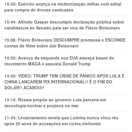
15:55:
Exército avança na modernização militar com edital
para compra de drones camicases
15:44:
Alfredo Gaspar descumpre declaração pública sobre
candidatura ao Senado para ser vice de Flávio Bolsonaro
15:06:
Flávio Bolsonaro DESCUMPRE promessa e ESCONDE
contas de filme sobre Jair Bolsonaro
14:52:
Avanço da esquerda nos EUA ameaça bases do
movimento MAGA e assusta Donald Trump
14:20:
VÍDEO: TRUMP TEM CRlSE DE PÂNlCO APÓS LULA E
CHINA LANÇAREM PIX INTERNACIONAL!! É O FIM DO
DÓLAR!! ACABOU!!
13:14:
Rússia propõe ao governo Lula parceria em
tecnologia nuclear e projetos no mar
11:43:
Levantamento revela que Lulinha nunca virou réu
após 20 anos de acusações em ciclos eleitorais