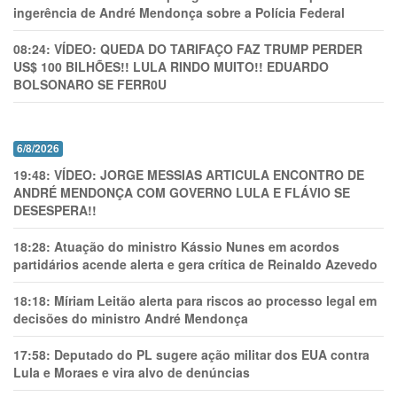
ingerência de André Mendonça sobre a Polícia Federal
08:24:
VÍDEO: QUEDA DO TARIFAÇO FAZ TRUMP PERDER
US$ 100 BILHÕES!! LULA RINDO MUITO!! EDUARDO
BOLSONARO SE FERR0U
6/8/2026
19:48:
VÍDEO: JORGE MESSIAS ARTICULA ENCONTRO DE
ANDRÉ MENDONÇA COM GOVERNO LULA E FLÁVIO SE
DESESPERA!!
18:28:
Atuação do ministro Kássio Nunes em acordos
partidários acende alerta e gera crítica de Reinaldo Azevedo
18:18:
Míriam Leitão alerta para riscos ao processo legal em
decisões do ministro André Mendonça
17:58:
Deputado do PL sugere ação militar dos EUA contra
Lula e Moraes e vira alvo de denúncias