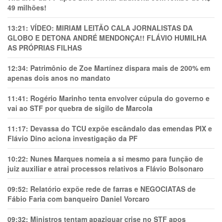
49 milhões!
13:21:
VÍDEO: MIRIAM LEITÃO CALA JORNALISTAS DA
GLOBO E DETONA ANDRÉ MENDONÇA!! FLÁVIO HUMILHA
AS PRÓPRIAS FILHAS
12:34:
Patrimônio de Zoe Martínez dispara mais de 200% em
apenas dois anos no mandato
11:41:
Rogério Marinho tenta envolver cúpula do governo e
vai ao STF por quebra de sigilo de Marcola
11:17:
Devassa do TCU expõe escândalo das emendas PIX e
Flávio Dino aciona investigação da PF
10:22:
Nunes Marques nomeia a si mesmo para função de
juiz auxiliar e atrai processos relativos a Flávio Bolsonaro
09:52:
Relatório expõe rede de farras e NEGOCIATAS de
Fábio Faria com banqueiro Daniel Vorcaro
09:32:
Ministros tentam apaziguar crise no STF apos