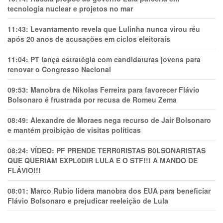
tecnologia nuclear e projetos no mar
11:43:
Levantamento revela que Lulinha nunca virou réu
após 20 anos de acusações em ciclos eleitorais
11:04:
PT lança estratégia com candidaturas jovens para
renovar o Congresso Nacional
09:53:
Manobra de Nikolas Ferreira para favorecer Flávio
Bolsonaro é frustrada por recusa de Romeu Zema
08:49:
Alexandre de Moraes nega recurso de Jair Bolsonaro
e mantém proibição de visitas políticas
08:24:
VÍDEO: PF PRENDE TERR0RlSTAS B0LSONARlSTAS
QUE QUERIAM EXPL0DlR LULA E O STF!!! A MANDO DE
FLÁVIO!!!
08:01:
Marco Rubio lidera manobra dos EUA para beneficiar
Flávio Bolsonaro e prejudicar reeleição de Lula