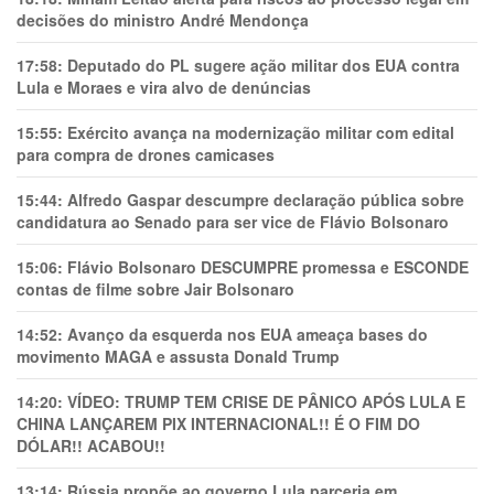
decisões do ministro André Mendonça
17:58:
Deputado do PL sugere ação militar dos EUA contra
Lula e Moraes e vira alvo de denúncias
15:55:
Exército avança na modernização militar com edital
para compra de drones camicases
15:44:
Alfredo Gaspar descumpre declaração pública sobre
candidatura ao Senado para ser vice de Flávio Bolsonaro
15:06:
Flávio Bolsonaro DESCUMPRE promessa e ESCONDE
contas de filme sobre Jair Bolsonaro
14:52:
Avanço da esquerda nos EUA ameaça bases do
movimento MAGA e assusta Donald Trump
14:20:
VÍDEO: TRUMP TEM CRlSE DE PÂNlCO APÓS LULA E
CHINA LANÇAREM PIX INTERNACIONAL!! É O FIM DO
DÓLAR!! ACABOU!!
13:14:
Rússia propõe ao governo Lula parceria em