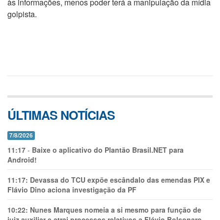
às informações, menos poder terá a manipulação da mídia
golpista.
ÚLTIMAS NOTÍCIAS
7/8/2026
11:17
-
Baixe o aplicativo do Plantão Brasil.NET para
Android!
11:17:
Devassa do TCU expõe escândalo das emendas PIX e
Flávio Dino aciona investigação da PF
10:22:
Nunes Marques nomeia a si mesmo para função de
juiz auxiliar e atrai processos relativos a Flávio Bolsonaro