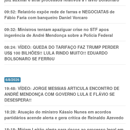
09:52:
Relatório expõe rede de farras e NEGOCIATAS de
Fábio Faria com banqueiro Daniel Vorcaro
09:32:
Ministros tentam apaziguar crise no STF apos
ingerência de André Mendonça sobre a Polícia Federal
08:24:
VÍDEO: QUEDA DO TARIFAÇO FAZ TRUMP PERDER
US$ 100 BILHÕES!! LULA RINDO MUITO!! EDUARDO
BOLSONARO SE FERR0U
6/8/2026
19:48:
VÍDEO: JORGE MESSIAS ARTICULA ENCONTRO DE
ANDRÉ MENDONÇA COM GOVERNO LULA E FLÁVIO SE
DESESPERA!!
18:28:
Atuação do ministro Kássio Nunes em acordos
partidários acende alerta e gera crítica de Reinaldo Azevedo
18:18:
Míriam Leitão alerta para riscos ao processo legal em