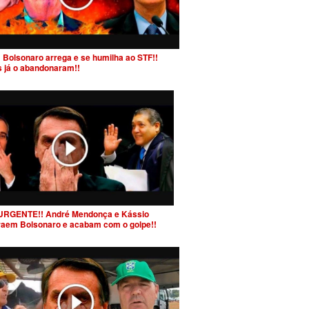
 Bolsonaro arrega e se humilha ao STF!!
s já o abandonaram!!
URGENTE!! André Mendonça e Kássio
raem Bolsonaro e acabam com o golpe!!