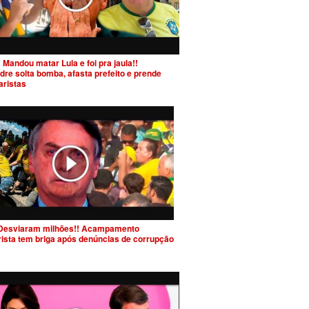
 Mandou matar Lula e foi pra jaula!!
dre solta bomba, afasta prefeito e prende
aristas
Desviaram milhões!! Acampamento
rista tem briga após denúncias de corrupção