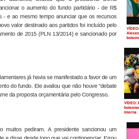
ancionar o aumento do fundo partidário - de R$
es - e ao mesmo tempo anunciar que os recursos
vo valor destinado aos partidos foi incluído pelo
VÍDEO:
Alexan
amento de 2015 (PLN 13/2014) e sancionado por
bolson
amentares já havia se manifestado a favor de um
nto do fundo. Ele avaliou que não houve "debate
xame da proposta orçamentária pelo Congresso.
VÍDEO: 
bolsona
interna
o muitos pediram. A presidente sancionou um
e e disse desde logo que vai contingenciar. Errou