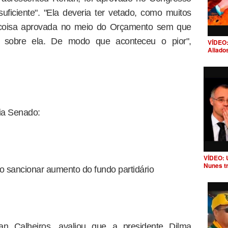
iciente". "Ela deveria ter vetado, como muitos
a coisa aprovada no meio do Orçamento sem que
e sobre ela. De modo que aconteceu o pior",
VÍDEO:
Aliado
ia Senado:
VÍDEO: 
Nunes t
 sancionar aumento do fundo partidário
n Calheiros, avaliou que a presidente Dilma