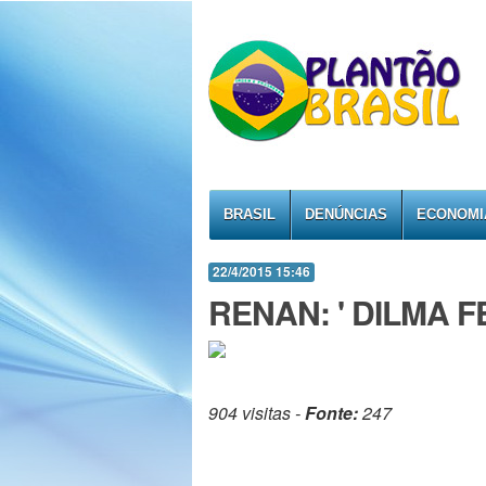
BRASIL
DENÚNCIAS
ECONOMI
22/4/2015 15:46
RENAN: ' DILMA F
904 visitas -
Fonte:
247