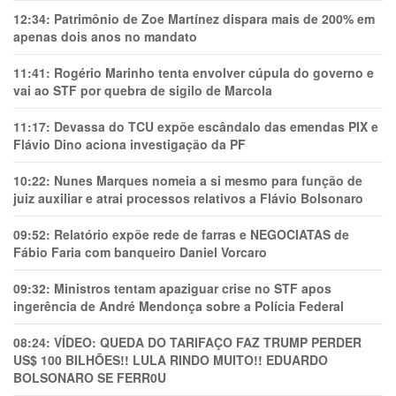
12:34:
Patrimônio de Zoe Martínez dispara mais de 200% em
apenas dois anos no mandato
11:41:
Rogério Marinho tenta envolver cúpula do governo e
vai ao STF por quebra de sigilo de Marcola
11:17:
Devassa do TCU expõe escândalo das emendas PIX e
Flávio Dino aciona investigação da PF
10:22:
Nunes Marques nomeia a si mesmo para função de
juiz auxiliar e atrai processos relativos a Flávio Bolsonaro
09:52:
Relatório expõe rede de farras e NEGOCIATAS de
Fábio Faria com banqueiro Daniel Vorcaro
09:32:
Ministros tentam apaziguar crise no STF apos
ingerência de André Mendonça sobre a Polícia Federal
08:24:
VÍDEO: QUEDA DO TARIFAÇO FAZ TRUMP PERDER
US$ 100 BILHÕES!! LULA RINDO MUITO!! EDUARDO
BOLSONARO SE FERR0U