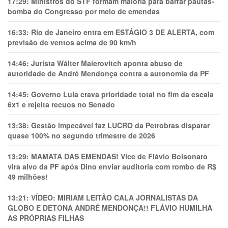
17:29:
Ministros do STF formam maioria para barrar pautas-
bomba do Congresso por meio de emendas
16:33:
Rio de Janeiro entra em ESTÁGIO 3 DE ALERTA, com
previsão de ventos acima de 90 km/h
14:46:
Jurista Wálter Maierovitch aponta abuso de
autoridade de André Mendonça contra a autonomia da PF
14:45:
Governo Lula crava prioridade total no fim da escala
6x1 e rejeita recuos no Senado
13:38:
Gestão impecável faz LUCRO da Petrobras disparar
quase 100% no segundo trimestre de 2026
13:29:
MAMATA DAS EMENDAS! Vice de Flávio Bolsonaro
vira alvo da PF após Dino enviar auditoria com rombo de R$
49 milhões!
13:21:
VÍDEO: MIRIAM LEITÃO CALA JORNALISTAS DA
GLOBO E DETONA ANDRÉ MENDONÇA!! FLÁVIO HUMILHA
AS PRÓPRIAS FILHAS