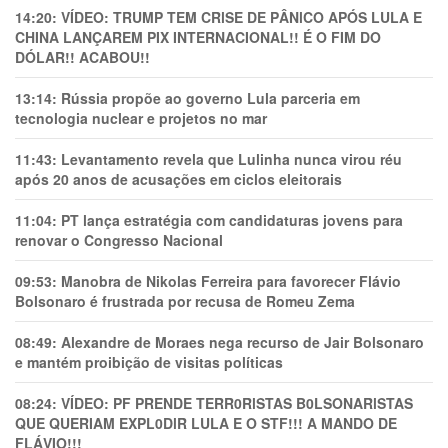
14:20:
VÍDEO: TRUMP TEM CRlSE DE PÂNlCO APÓS LULA E
CHINA LANÇAREM PIX INTERNACIONAL!! É O FIM DO
DÓLAR!! ACABOU!!
13:14:
Rússia propõe ao governo Lula parceria em
tecnologia nuclear e projetos no mar
11:43:
Levantamento revela que Lulinha nunca virou réu
após 20 anos de acusações em ciclos eleitorais
11:04:
PT lança estratégia com candidaturas jovens para
renovar o Congresso Nacional
09:53:
Manobra de Nikolas Ferreira para favorecer Flávio
Bolsonaro é frustrada por recusa de Romeu Zema
08:49:
Alexandre de Moraes nega recurso de Jair Bolsonaro
e mantém proibição de visitas políticas
08:24:
VÍDEO: PF PRENDE TERR0RlSTAS B0LSONARlSTAS
QUE QUERIAM EXPL0DlR LULA E O STF!!! A MANDO DE
FLÁVIO!!!