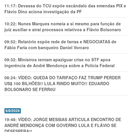
11:17:
Devassa do TCU expõe escândalo das emendas PIX e
Flávio Dino aciona investigação da PF
10:22:
Nunes Marques nomeia a si mesmo para função de
juiz auxiliar e atrai processos relativos a Flávio Bolsonaro
09:52:
Relatório expõe rede de farras e NEGOCIATAS de
Fábio Faria com banqueiro Daniel Vorcaro
09:32:
Ministros tentam apaziguar crise no STF apos
ingerência de André Mendonça sobre a Polícia Federal
08:24:
VÍDEO: QUEDA DO TARIFAÇO FAZ TRUMP PERDER
US$ 100 BILHÕES!! LULA RINDO MUITO!! EDUARDO
BOLSONARO SE FERR0U
6/8/2026
19:48:
VÍDEO: JORGE MESSIAS ARTICULA ENCONTRO DE
ANDRÉ MENDONÇA COM GOVERNO LULA E FLÁVIO SE
DESESPERA!!