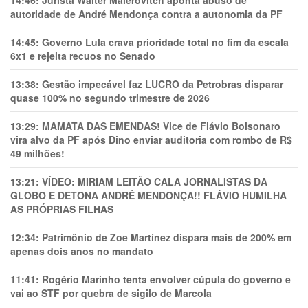
14:46:
Jurista Wálter Maierovitch aponta abuso de
autoridade de André Mendonça contra a autonomia da PF
14:45:
Governo Lula crava prioridade total no fim da escala
6x1 e rejeita recuos no Senado
13:38:
Gestão impecável faz LUCRO da Petrobras disparar
quase 100% no segundo trimestre de 2026
13:29:
MAMATA DAS EMENDAS! Vice de Flávio Bolsonaro
vira alvo da PF após Dino enviar auditoria com rombo de R$
49 milhões!
13:21:
VÍDEO: MIRIAM LEITÃO CALA JORNALISTAS DA
GLOBO E DETONA ANDRÉ MENDONÇA!! FLÁVIO HUMILHA
AS PRÓPRIAS FILHAS
12:34:
Patrimônio de Zoe Martínez dispara mais de 200% em
apenas dois anos no mandato
11:41:
Rogério Marinho tenta envolver cúpula do governo e
vai ao STF por quebra de sigilo de Marcola