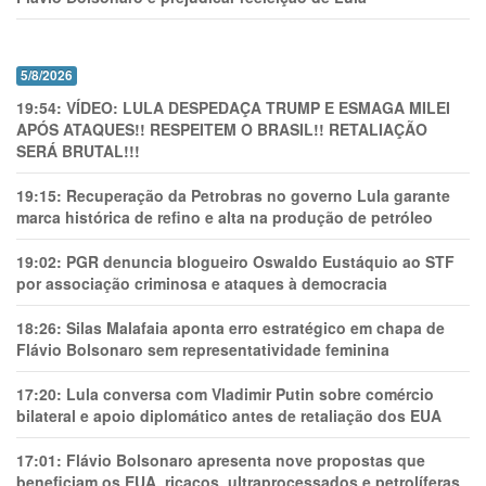
5/8/2026
19:54:
VÍDEO: LULA DESPEDAÇA TRUMP E ESMAGA MILEI
APÓS ATAQUES!! RESPEITEM O BRASIL!! RETALIAÇÃO
SERÁ BRUTAL!!!
19:15:
Recuperação da Petrobras no governo Lula garante
marca histórica de refino e alta na produção de petróleo
19:02:
PGR denuncia blogueiro Oswaldo Eustáquio ao STF
por associação criminosa e ataques à democracia
18:26:
Silas Malafaia aponta erro estratégico em chapa de
Flávio Bolsonaro sem representatividade feminina
17:20:
Lula conversa com Vladimir Putin sobre comércio
bilateral e apoio diplomático antes de retaliação dos EUA
17:01:
Flávio Bolsonaro apresenta nove propostas que
beneficiam os EUA, ricaços, ultraprocessados e petrolíferas