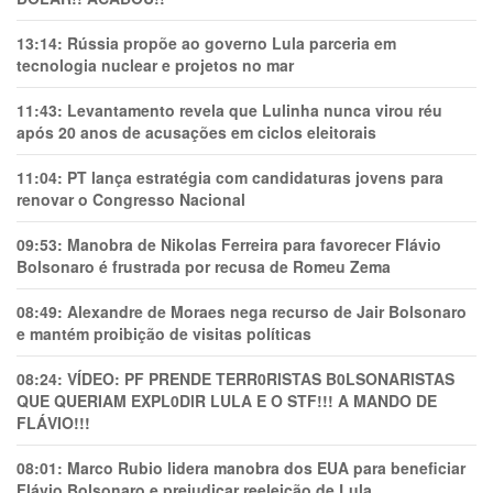
13:14:
Rússia propõe ao governo Lula parceria em
tecnologia nuclear e projetos no mar
11:43:
Levantamento revela que Lulinha nunca virou réu
após 20 anos de acusações em ciclos eleitorais
11:04:
PT lança estratégia com candidaturas jovens para
renovar o Congresso Nacional
09:53:
Manobra de Nikolas Ferreira para favorecer Flávio
Bolsonaro é frustrada por recusa de Romeu Zema
08:49:
Alexandre de Moraes nega recurso de Jair Bolsonaro
e mantém proibição de visitas políticas
08:24:
VÍDEO: PF PRENDE TERR0RlSTAS B0LSONARlSTAS
QUE QUERIAM EXPL0DlR LULA E O STF!!! A MANDO DE
FLÁVIO!!!
08:01:
Marco Rubio lidera manobra dos EUA para beneficiar
Flávio Bolsonaro e prejudicar reeleição de Lula