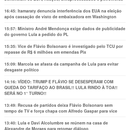
16:45:
Itamaraty denuncia interferência dos EUA na eleição
após cassação de visto de embaixadora em Washington
15:57:
Ministro André Mendonça exige dados de publicidade
do governo Lula a pedido do PL
15:35:
Vice de Flávio Bolsonaro é investigado pelo TCU por
repasse de R$ 6 milhões em emendas Pix
15:09:
Marcola se afasta da campanha de Lula para evitar
desgaste político
14:16:
VÍDEO: TRUMP E FLÁVIO SE DESESPERAM COM
QUEDA DO TARIFAÇO AO BRASIL!! LULA RINDO À TOA!!
SERÁ NO 1° TURNO!!
13:49:
Recusa de partidos deixa Flávio Bolsonaro sem
tempo de TV e força chapa com Alfredo Gaspar para vice
13:40:
Lula e Davi Alcolumbre se reúnem na casa de
Alexandre de Moraes para retomar diálogo