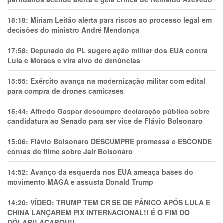
18:18:
Míriam Leitão alerta para riscos ao processo legal em
decisões do ministro André Mendonça
17:58:
Deputado do PL sugere ação militar dos EUA contra
Lula e Moraes e vira alvo de denúncias
15:55:
Exército avança na modernização militar com edital
para compra de drones camicases
15:44:
Alfredo Gaspar descumpre declaração pública sobre
candidatura ao Senado para ser vice de Flávio Bolsonaro
15:06:
Flávio Bolsonaro DESCUMPRE promessa e ESCONDE
contas de filme sobre Jair Bolsonaro
14:52:
Avanço da esquerda nos EUA ameaça bases do
movimento MAGA e assusta Donald Trump
14:20:
VÍDEO: TRUMP TEM CRlSE DE PÂNlCO APÓS LULA E
CHINA LANÇAREM PIX INTERNACIONAL!! É O FIM DO
DÓLAR!! ACABOU!!