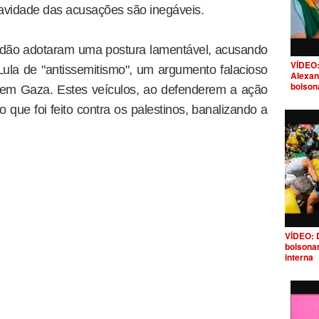
avidade das acusações são inegáveis.
tadão adotaram uma postura lamentável, acusando
VÍDEO:
ula de "antissemitismo", um argumento falacioso
Alexan
bolson
s em Gaza. Estes veículos, ao defenderem a ação
o que foi feito contra os palestinos, banalizando a
VÍDEO: 
bolsona
interna