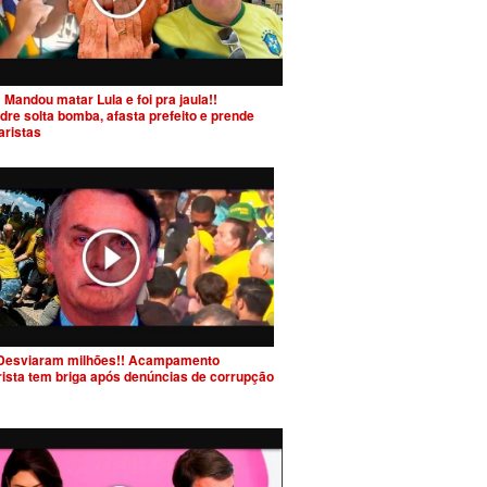
 Mandou matar Lula e foi pra jaula!!
dre solta bomba, afasta prefeito e prende
aristas
Desviaram milhões!! Acampamento
rista tem briga após denúncias de corrupção