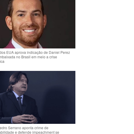
dos EUA aprova indicação de Daniel Perez
mbaixada no Brasil em meio a crise
ica
Pedro Serrano aponta crime de
abilidade e defende impeachment se