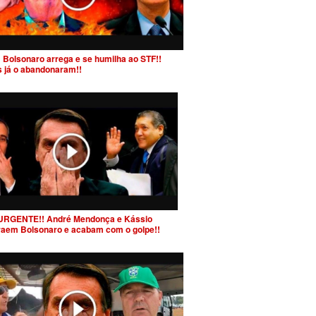
 Bolsonaro arrega e se humilha ao STF!!
s já o abandonaram!!
URGENTE!! André Mendonça e Kássio
raem Bolsonaro e acabam com o golpe!!