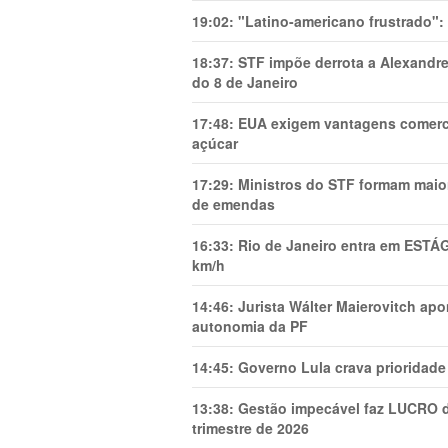
19:02:
"Latino-americano frustrado":
18:37:
STF impõe derrota a Alexandre
do 8 de Janeiro
17:48:
EUA exigem vantagens comercia
açúcar
17:29:
Ministros do STF formam maio
de emendas
16:33:
Rio de Janeiro entra em ESTÁ
km/h
14:46:
Jurista Wálter Maierovitch ap
autonomia da PF
14:45:
Governo Lula crava prioridade 
13:38:
Gestão impecável faz LUCRO d
trimestre de 2026