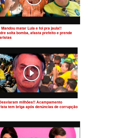
 Mandou matar Lula e foi pra jaula!!
dre solta bomba, afasta prefeito e prende
aristas
Desviaram milhões!! Acampamento
rista tem briga após denúncias de corrupção