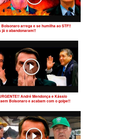
 Bolsonaro arrega e se humilha ao STF!!
s já o abandonaram!!
URGENTE!! André Mendonça e Kássio
raem Bolsonaro e acabam com o golpe!!