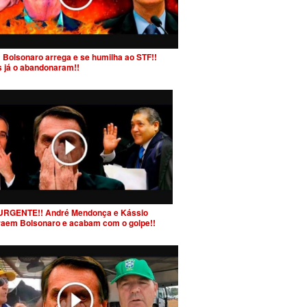
 Bolsonaro arrega e se humilha ao STF!!
s já o abandonaram!!
URGENTE!! André Mendonça e Kássio
raem Bolsonaro e acabam com o golpe!!