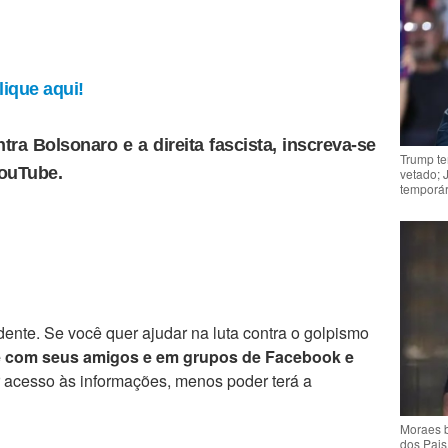
ique aqui!
tra Bolsonaro e a direita fascista, inscreva-se
Trump te
YouTube.
vetado; 
temporár
ente. Se você quer ajudar na luta contra o golpismo
e com seus amigos e em grupos de Facebook e
r acesso às informações, menos poder terá a
Moraes b
dos Pais