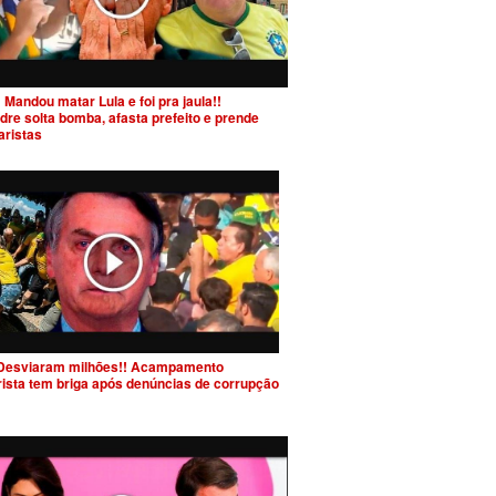
 Mandou matar Lula e foi pra jaula!!
dre solta bomba, afasta prefeito e prende
aristas
Desviaram milhões!! Acampamento
rista tem briga após denúncias de corrupção