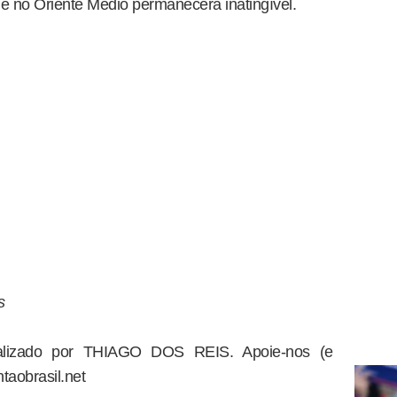
 no Oriente Médio permanecerá inatingível.
s
dealizado por THIAGO DOS REIS. Apoie-nos (e
taobrasil.net