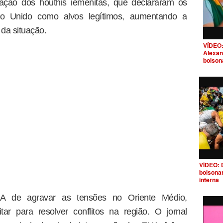
liação dos houthis iemenitas, que declararam os
o Unido como alvos legítimos, aumentando a
da situação.
VÍDEO:
Alexan
bolson
VÍDEO: 
bolsona
interna
 de agravar as tensões no Oriente Médio,
ar para resolver conflitos na região. O jornal