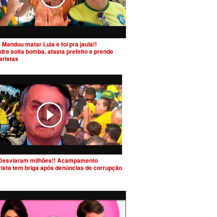
 Mandou matar Lula e foi pra jaula!!
dre solta bomba, afasta prefeito e prende
aristas
Desviaram milhões!! Acampamento
rista tem briga após denúncias de corrupção