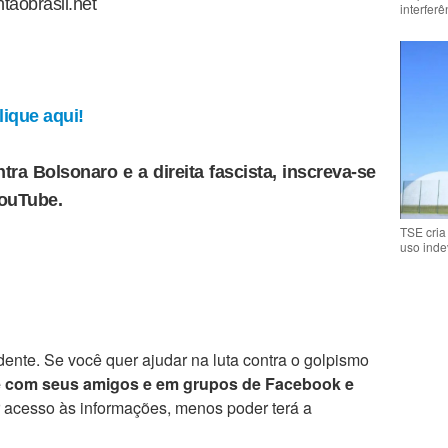
taobrasil.net
interfer
ique aqui!
tra Bolsonaro e a direita fascista, inscreva-se
YouTube.
TSE cria
uso inde
ente. Se você quer ajudar na luta contra o golpismo
e com seus amigos e em grupos de Facebook e
r acesso às informações, menos poder terá a