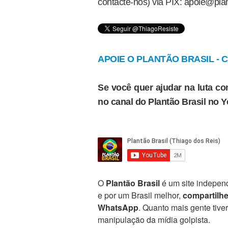
contacte-nos) via PIX: apoie@plan
APOIE O PLANTÃO BRASIL - Cl
Se você quer ajudar na luta con
no canal do Plantão Brasil no 
O
Plantão Brasil
é um site independ
e por um Brasil melhor,
compartilh
WhatsApp
. Quanto mais gente tive
manipulação da mídia golpista.