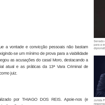
Senado 
para a e
ue a vontade e convicção pessoais não bastam
diplomát
 exigindo-se um mínimo de prova para a viabilidade
 negou as acusações do casal Moro, destacando a
cial atual e as práticas da 13ª Vara Criminal de
como juiz.
dealizado por THIAGO DOS REIS. Apoie-nos (e
Jurista 
respons