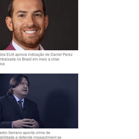
dos EUA aprova indicação de Daniel Perez
mbaixada no Brasil em meio a crise
ica
Pedro Serrano aponta crime de
abilidade e defende impeachment se