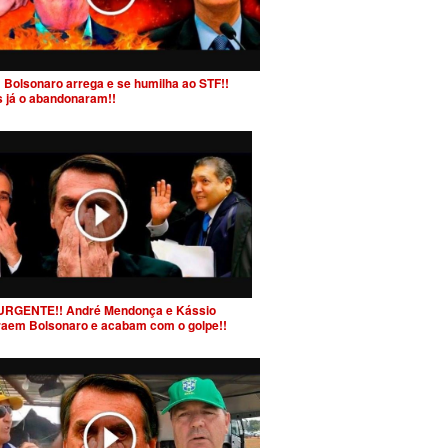
 Bolsonaro arrega e se humilha ao STF!!
s já o abandonaram!!
URGENTE!! André Mendonça e Kássio
raem Bolsonaro e acabam com o golpe!!