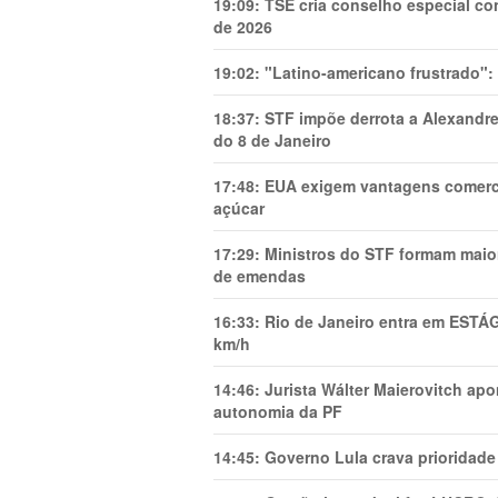
19:09:
TSE cria conselho especial co
de 2026
19:02:
"Latino-americano frustrado":
18:37:
STF impõe derrota a Alexandre
do 8 de Janeiro
17:48:
EUA exigem vantagens comercia
açúcar
17:29:
Ministros do STF formam maio
de emendas
16:33:
Rio de Janeiro entra em ESTÁ
km/h
14:46:
Jurista Wálter Maierovitch ap
autonomia da PF
14:45:
Governo Lula crava prioridade 