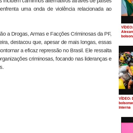
s incluem caminhos alternativos através de países
enfrenta uma onda de violência relacionada ao
VÍDEO:
Alexan
ão a Drogas, Armas e Facções Criminosas da PF,
bolson
eira, destacou que, apesar de mais longas, essas
ntornar a eficaz repressão no Brasil. Ele ressalta
organizações criminosas, focando nas lideranças e
s.
VÍDEO: 
bolsona
interna