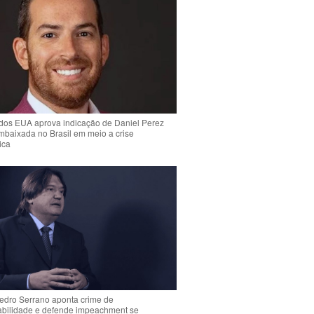
dos EUA aprova indicação de Daniel Perez
mbaixada no Brasil em meio a crise
ica
Pedro Serrano aponta crime de
abilidade e defende impeachment se