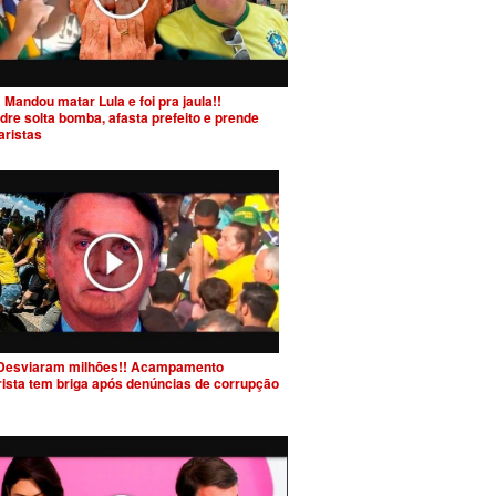
 Mandou matar Lula e foi pra jaula!!
dre solta bomba, afasta prefeito e prende
aristas
Desviaram milhões!! Acampamento
rista tem briga após denúncias de corrupção