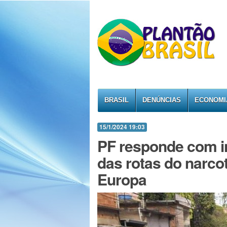
BRASIL
DENÚNCIAS
ECONOMI
15/1/2024 19:03
PF responde com i
das rotas do narcot
Europa