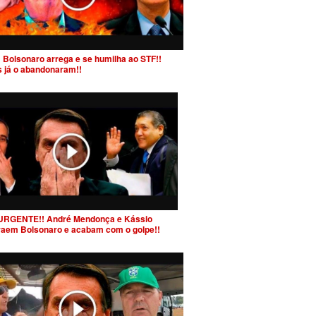
 Bolsonaro arrega e se humilha ao STF!!
s já o abandonaram!!
URGENTE!! André Mendonça e Kássio
raem Bolsonaro e acabam com o golpe!!