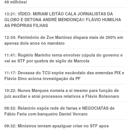
49 milhões!
13:21:
VÍDEO: MIRIAM LEITÃO CALA JORNALISTAS DA
GLOBO E DETONA ANDRÉ MENDONÇA!! FLÁVIO HUMILHA
AS PRÓPRIAS FILHAS
12:34:
Patrimônio de Zoe Martínez dispara mais de 200% em
apenas dois anos no mandato
11:41:
Rogério Marinho tenta envolver cúpula do governo e
vai ao STF por quebra de sigilo de Marcola
11:17:
Devassa do TCU expõe escândalo das emendas PIX e
Flávio Dino aciona investigação da PF
10:22:
Nunes Marques nomeia a si mesmo para função de
juiz auxiliar e atrai processos relativos a Flávio Bolsonaro
09:52:
Relatório expõe rede de farras e NEGOCIATAS de
Fábio Faria com banqueiro Daniel Vorcaro
09:32:
Ministros tentam apaziguar crise no STF apos