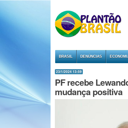
BRASIL
DENÚNCIAS
ECONOMI
23/1/2024 13:59
PF recebe Lewando
mudança positiva