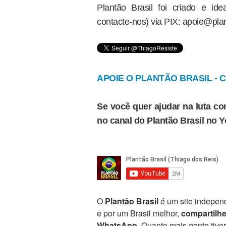
Plantão Brasil foi criado e i
contacte-nos) via PIX: apoie@plan
APOIE O PLANTÃO BRASIL - Cl
Se você quer ajudar na luta con
no canal do Plantão Brasil no 
O
Plantão Brasil
é um site independ
e por um Brasil melhor,
compartilh
WhatsApp
. Quanto mais gente tive