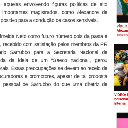
e aquelas envolvendo figuras políticas de alto
 importantes magistrados, como Alexandre de
positivo para a condução de casos sensíveis.
VÍDEO:
Alexan
bolson
lmeida Neto como futuro número dois da pasta é
o, recebido com satisfação pelos membros da PF.
ário Sarrubbo para a Secretaria Nacional de
ada da ideia de um "Gaeco nacional", gerou
derais. Essas preocupações se devem ao receio de
curadores e promotores, apesar de tal proposta
 pessoal de Sarrubbo do que uma diretriz de
VÍDEO: 
bolsona
interna