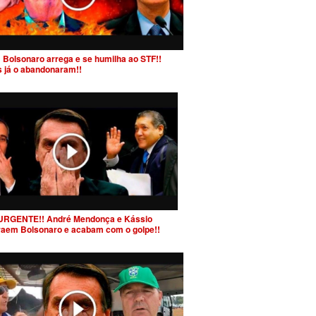
 Bolsonaro arrega e se humilha ao STF!!
s já o abandonaram!!
URGENTE!! André Mendonça e Kássio
raem Bolsonaro e acabam com o golpe!!