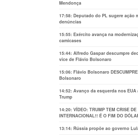
Mendonça
17:58:
Deputado do PL sugere ação mi
denúncias
15:55:
Exército avança na modernizaç
camicases
15:44:
Alfredo Gaspar descumpre dec
vice de Flávio Bolsonaro
15:06:
Flávio Bolsonaro DESCUMPRE 
Bolsonaro
14:52:
Avanço da esquerda nos EUA
Trump
14:20:
VÍDEO: TRUMP TEM CRlSE DE
INTERNACIONAL!! É O FIM DO DÓLA
13:14:
Rússia propõe ao governo Lula