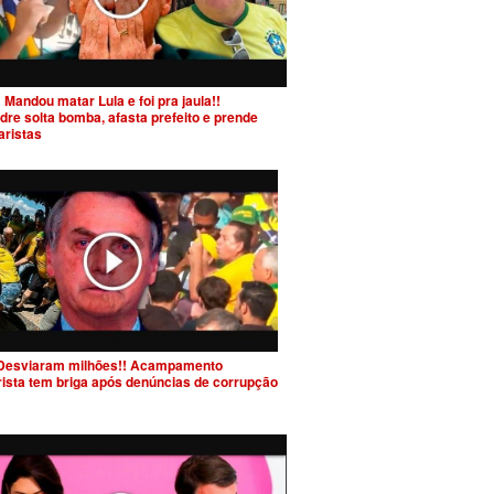
 Mandou matar Lula e foi pra jaula!!
dre solta bomba, afasta prefeito e prende
aristas
Desviaram milhões!! Acampamento
rista tem briga após denúncias de corrupção