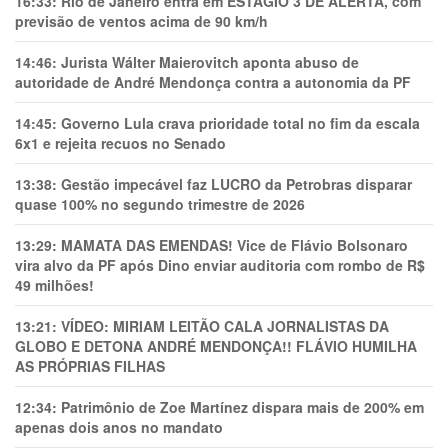
16:33:
Rio de Janeiro entra em ESTÁGIO 3 DE ALERTA, com
previsão de ventos acima de 90 km/h
14:46:
Jurista Wálter Maierovitch aponta abuso de
autoridade de André Mendonça contra a autonomia da PF
14:45:
Governo Lula crava prioridade total no fim da escala
6x1 e rejeita recuos no Senado
13:38:
Gestão impecável faz LUCRO da Petrobras disparar
quase 100% no segundo trimestre de 2026
13:29:
MAMATA DAS EMENDAS! Vice de Flávio Bolsonaro
vira alvo da PF após Dino enviar auditoria com rombo de R$
49 milhões!
13:21:
VÍDEO: MIRIAM LEITÃO CALA JORNALISTAS DA
GLOBO E DETONA ANDRÉ MENDONÇA!! FLÁVIO HUMILHA
AS PRÓPRIAS FILHAS
12:34:
Patrimônio de Zoe Martínez dispara mais de 200% em
apenas dois anos no mandato