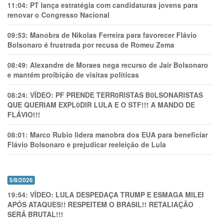
11:04:
PT lança estratégia com candidaturas jovens para
renovar o Congresso Nacional
09:53:
Manobra de Nikolas Ferreira para favorecer Flávio
Bolsonaro é frustrada por recusa de Romeu Zema
08:49:
Alexandre de Moraes nega recurso de Jair Bolsonaro
e mantém proibição de visitas políticas
08:24:
VÍDEO: PF PRENDE TERR0RlSTAS B0LSONARlSTAS
QUE QUERIAM EXPL0DlR LULA E O STF!!! A MANDO DE
FLÁVIO!!!
08:01:
Marco Rubio lidera manobra dos EUA para beneficiar
Flávio Bolsonaro e prejudicar reeleição de Lula
5/8/2026
19:54:
VÍDEO: LULA DESPEDAÇA TRUMP E ESMAGA MILEI
APÓS ATAQUES!! RESPEITEM O BRASIL!! RETALIAÇÃO
SERÁ BRUTAL!!!