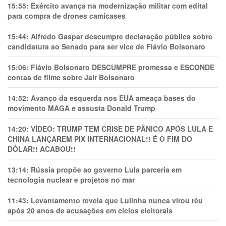
15:55:
Exército avança na modernização militar com edital
para compra de drones camicases
15:44:
Alfredo Gaspar descumpre declaração pública sobre
candidatura ao Senado para ser vice de Flávio Bolsonaro
15:06:
Flávio Bolsonaro DESCUMPRE promessa e ESCONDE
contas de filme sobre Jair Bolsonaro
14:52:
Avanço da esquerda nos EUA ameaça bases do
movimento MAGA e assusta Donald Trump
14:20:
VÍDEO: TRUMP TEM CRlSE DE PÂNlCO APÓS LULA E
CHINA LANÇAREM PIX INTERNACIONAL!! É O FIM DO
DÓLAR!! ACABOU!!
13:14:
Rússia propõe ao governo Lula parceria em
tecnologia nuclear e projetos no mar
11:43:
Levantamento revela que Lulinha nunca virou réu
após 20 anos de acusações em ciclos eleitorais