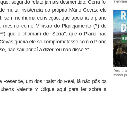
atendime
rque, segundo relato jamais desmentido, Cerra foi
e muita insistência do próprio Mário Covas, ele
al, sem nenhuma convicção, que apoiaria o plano
de, mesmo como Ministro do Planejamento (?) do
****) que o chamam de “Serra”, que o Plano não
 Covas queria ele se comprometesse com o Plano
e, não sair por aí a dizer “eu não disse ?“ …
Desmata
menor p
 Resende, um dos “pais” do Real, lá não pôs os
ens Valente ? Clique aqui para ler sobre a