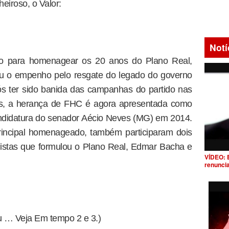
eiroso, o Valor:
Notí
o para homenagear os 20 anos do Plano Real,
ou o empenho pelo resgate do legado do governo
s ter sido banida das campanhas do partido nas
iais, a herança de FHC é agora apresentada como
andidatura do senador Aécio Neves (MG) em 2014.
rincipal homenageado, também participaram dois
istas que formulou o Plano Real, Edmar Bacha e
VÍDEO: 
renunci
u … Veja Em tempo 2 e 3.)