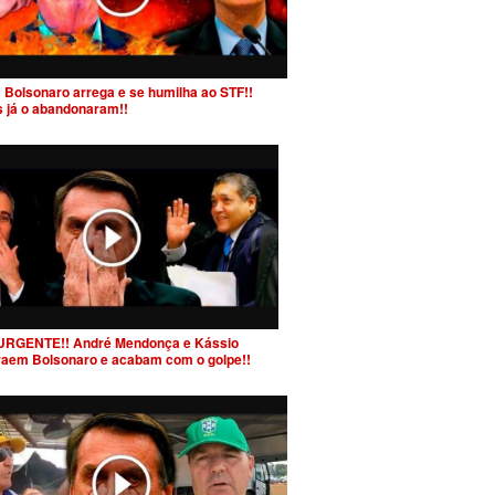
 Bolsonaro arrega e se humilha ao STF!!
s já o abandonaram!!
URGENTE!! André Mendonça e Kássio
raem Bolsonaro e acabam com o golpe!!