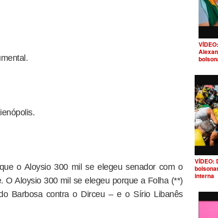
VÍDEO:
Alexan
mental.
bolson
ienópolis.
VÍDEO: 
s que o Aloysio 300 mil se elegeu senador com o
bolsona
interna
O Aloysio 300 mil se elegeu porque a Folha (**)
do Barbosa contra o Dirceu – e o Sírio Libanês