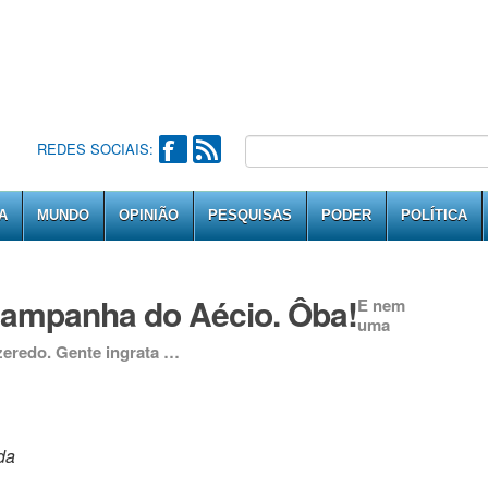
REDES SOCIAIS:
A
MUNDO
OPINIÃO
PESQUISAS
PODER
POLÍTICA
campanha do Aécio. Ôba!
E nem
uma
zeredo. Gente ingrata …
da