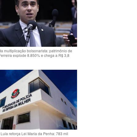
da multiplicação bolsonarista: patrimônio de
Ferreira explode 8.850% e chega a R$ 3,8
Lula reforça Lei Maria da Penha: 783 mil