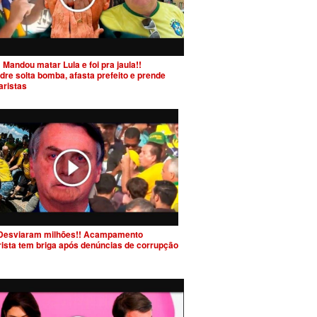
 Mandou matar Lula e foi pra jaula!!
dre solta bomba, afasta prefeito e prende
aristas
Desviaram milhões!! Acampamento
rista tem briga após denúncias de corrupção