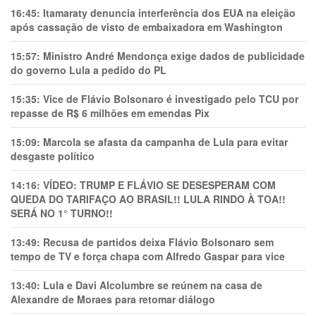
16:45:
Itamaraty denuncia interferência dos EUA na eleição
após cassação de visto de embaixadora em Washington
15:57:
Ministro André Mendonça exige dados de publicidade
do governo Lula a pedido do PL
15:35:
Vice de Flávio Bolsonaro é investigado pelo TCU por
repasse de R$ 6 milhões em emendas Pix
15:09:
Marcola se afasta da campanha de Lula para evitar
desgaste político
14:16:
VÍDEO: TRUMP E FLÁVIO SE DESESPERAM COM
QUEDA DO TARIFAÇO AO BRASIL!! LULA RINDO À TOA!!
SERÁ NO 1° TURNO!!
13:49:
Recusa de partidos deixa Flávio Bolsonaro sem
tempo de TV e força chapa com Alfredo Gaspar para vice
13:40:
Lula e Davi Alcolumbre se reúnem na casa de
Alexandre de Moraes para retomar diálogo