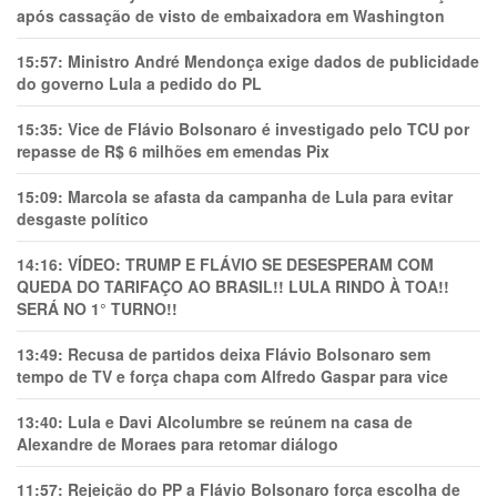
após cassação de visto de embaixadora em Washington
15:57:
Ministro André Mendonça exige dados de publicidade
do governo Lula a pedido do PL
15:35:
Vice de Flávio Bolsonaro é investigado pelo TCU por
repasse de R$ 6 milhões em emendas Pix
15:09:
Marcola se afasta da campanha de Lula para evitar
desgaste político
14:16:
VÍDEO: TRUMP E FLÁVIO SE DESESPERAM COM
QUEDA DO TARIFAÇO AO BRASIL!! LULA RINDO À TOA!!
SERÁ NO 1° TURNO!!
13:49:
Recusa de partidos deixa Flávio Bolsonaro sem
tempo de TV e força chapa com Alfredo Gaspar para vice
13:40:
Lula e Davi Alcolumbre se reúnem na casa de
Alexandre de Moraes para retomar diálogo
11:57:
Rejeição do PP a Flávio Bolsonaro força escolha de