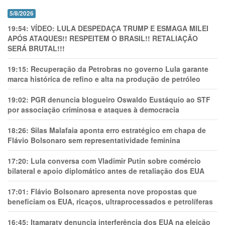
5/8/2026
19:54:
VÍDEO: LULA DESPEDAÇA TRUMP E ESMAGA MILEI
APÓS ATAQUES!! RESPEITEM O BRASIL!! RETALIAÇÃO
SERÁ BRUTAL!!!
19:15:
Recuperação da Petrobras no governo Lula garante
marca histórica de refino e alta na produção de petróleo
19:02:
PGR denuncia blogueiro Oswaldo Eustáquio ao STF
por associação criminosa e ataques à democracia
18:26:
Silas Malafaia aponta erro estratégico em chapa de
Flávio Bolsonaro sem representatividade feminina
17:20:
Lula conversa com Vladimir Putin sobre comércio
bilateral e apoio diplomático antes de retaliação dos EUA
17:01:
Flávio Bolsonaro apresenta nove propostas que
beneficiam os EUA, ricaços, ultraprocessados e petrolíferas
16:45:
Itamaraty denuncia interferência dos EUA na eleição