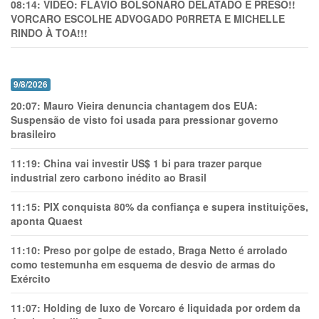
08:14:
VÍDEO: FLÁVIO BOLSONARO DELATADO E PRESO!!
VORCARO ESCOLHE ADVOGADO P0RRETA E MICHELLE
RINDO À TOA!!!
9/8/2026
20:07:
Mauro Vieira denuncia chantagem dos EUA:
Suspensão de visto foi usada para pressionar governo
brasileiro
11:19:
China vai investir US$ 1 bi para trazer parque
industrial zero carbono inédito ao Brasil
11:15:
PIX conquista 80% da confiança e supera instituições,
aponta Quaest
11:10:
Preso por golpe de estado, Braga Netto é arrolado
como testemunha em esquema de desvio de armas do
Exército
11:07:
Holding de luxo de Vorcaro é liquidada por ordem da