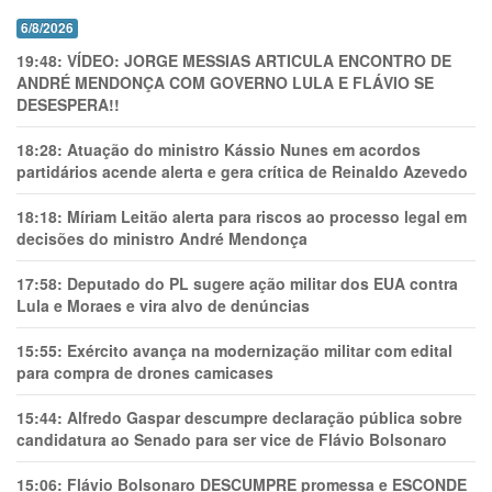
6/8/2026
19:48:
VÍDEO: JORGE MESSIAS ARTICULA ENCONTRO DE
ANDRÉ MENDONÇA COM GOVERNO LULA E FLÁVIO SE
DESESPERA!!
18:28:
Atuação do ministro Kássio Nunes em acordos
partidários acende alerta e gera crítica de Reinaldo Azevedo
18:18:
Míriam Leitão alerta para riscos ao processo legal em
decisões do ministro André Mendonça
17:58:
Deputado do PL sugere ação militar dos EUA contra
Lula e Moraes e vira alvo de denúncias
15:55:
Exército avança na modernização militar com edital
para compra de drones camicases
15:44:
Alfredo Gaspar descumpre declaração pública sobre
candidatura ao Senado para ser vice de Flávio Bolsonaro
15:06:
Flávio Bolsonaro DESCUMPRE promessa e ESCONDE