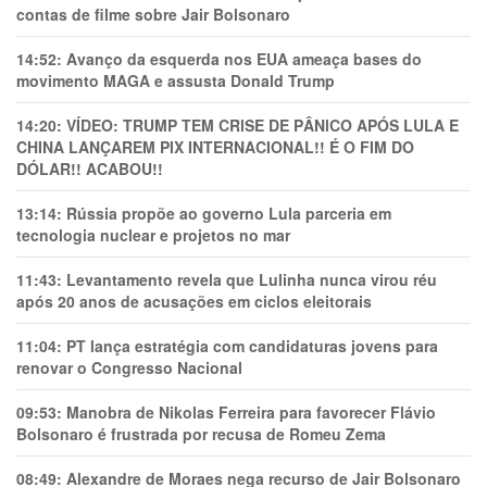
contas de filme sobre Jair Bolsonaro
14:52:
Avanço da esquerda nos EUA ameaça bases do
movimento MAGA e assusta Donald Trump
14:20:
VÍDEO: TRUMP TEM CRlSE DE PÂNlCO APÓS LULA E
CHINA LANÇAREM PIX INTERNACIONAL!! É O FIM DO
DÓLAR!! ACABOU!!
13:14:
Rússia propõe ao governo Lula parceria em
tecnologia nuclear e projetos no mar
11:43:
Levantamento revela que Lulinha nunca virou réu
após 20 anos de acusações em ciclos eleitorais
11:04:
PT lança estratégia com candidaturas jovens para
renovar o Congresso Nacional
09:53:
Manobra de Nikolas Ferreira para favorecer Flávio
Bolsonaro é frustrada por recusa de Romeu Zema
08:49:
Alexandre de Moraes nega recurso de Jair Bolsonaro