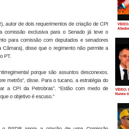
, autor de dois requerimentos de criação de CPI
VÍDEO:
Aliado
ma comissão exclusiva para o Senado já teve o
mento para comissão com deputados e senadores
a Câmara), disse que o regimento não permite a
o PT.
ntirregimental porque são assuntos desconexos.
e metrôs”, disse. Para o tucano, a estratégia do
izar a CPI da Petrobras”. “Estão com medo de
VÍDEO: 
Nunes t
rque o objetivo é escuso.”
ue o PSDB apoia a criação de uma Comissão