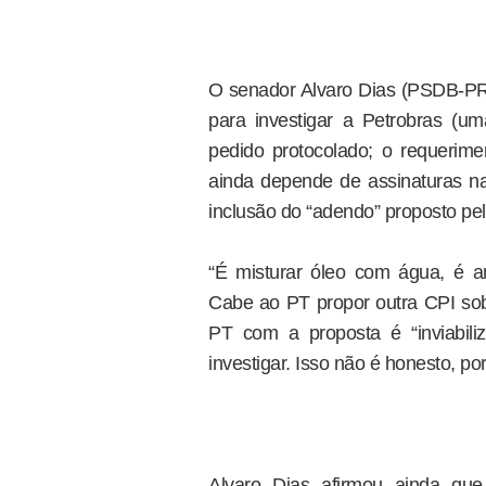
O senador Alvaro Dias (PSDB-PR)
para investigar a Petrobras (u
pedido protocolado; o requeri
ainda depende de assinaturas n
inclusão do “adendo” proposto pel
“É misturar óleo com água, é a
Cabe ao PT propor outra CPI sobr
PT com a proposta é “inviabil
investigar. Isso não é honesto, po
Alvaro Dias afirmou ainda q