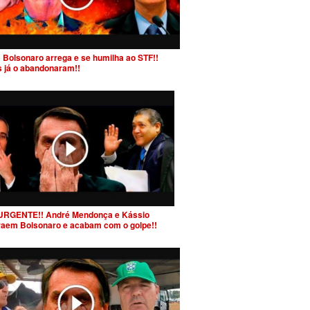
 Bolsonaro arrega e se humilha ao STF!!
s já o abandonaram!!
URGENTE!! André Mendonça e Kássio
raem Bolsonaro e acabam com o golpe!!