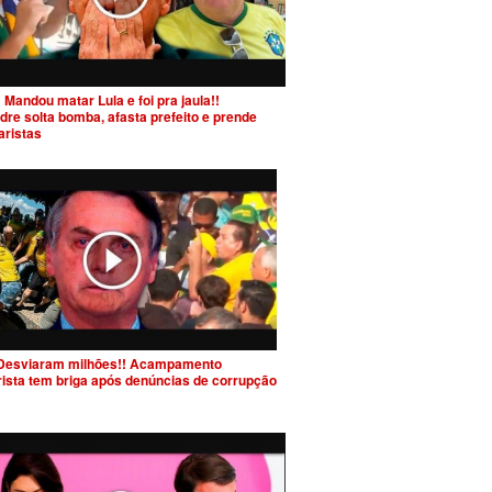
 Mandou matar Lula e foi pra jaula!!
dre solta bomba, afasta prefeito e prende
aristas
Desviaram milhões!! Acampamento
rista tem briga após denúncias de corrupção