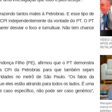
trazendo tantos males à Petrobras. E esse tipo de
 a CPI independentemente da vontade do PT. O PT
rer desviar o foco e tumultuar. Não tem chance
VÍDEO:
APÓS AT
RETALIA
donça Filho (PE), afirmou que o PT demonstra
r a CPI da Petrobras para que também sejam
aridades no metrô de São Paulo. “Os fatos da
ue eles estão atirando para todos os lados. É uma
e caso específico, não pode ser caso genérico”,
Recupera
marca hi
petróleo