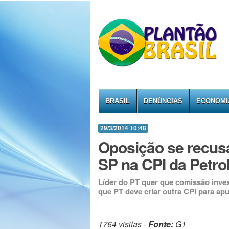
BRASIL
DENÚNCIAS
ECONOMI
29/3/2014 10:48
Oposição se recusa
SP na CPI da Petro
Líder do PT quer que comissão inv
que PT deve criar outra CPI para apur
1764 visitas -
Fonte:
G1