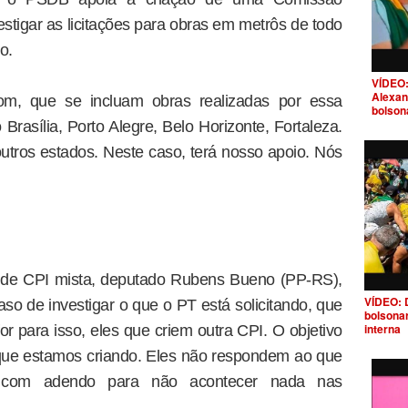
estigar as licitações para obras em metrôs de todo
o.
VÍDEO:
Alexan
stom, que se incluam obras realizadas por essa
bolson
rasília, Porto Alegre, Belo Horizonte, Fortaleza.
outros estados. Neste caso, terá nosso apoio. Nós
 de CPI mista, deputado Rubens Bueno (PP-RS),
VÍDEO: 
so de investigar o que o PT está solicitando, que
bolsona
interna
r para isso, eles que criem outra CPI. O objetivo
que estamos criando. Eles não respondem ao que
 com adendo para não acontecer nada nas