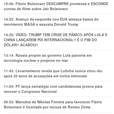
15:06:
Flávio Bolsonaro DESCUMPRE promessa e ESCONDE
contas de filme sobre Jair Bolsonaro
14:52:
Avanço da esquerda nos EUA ameaça bases do
movimento MAGA e assusta Donald Trump
14:20:
VÍDEO: TRUMP TEM CRlSE DE PÂNlCO APÓS LULA E
CHINA LANÇAREM PIX INTERNACIONAL!! É O FIM DO
DÓLAR!! ACABOU!!
13:14:
Rússia propõe ao governo Lula parceria em
tecnologia nuclear e projetos no mar
11:43:
Levantamento revela que Lulinha nunca virou réu
após 20 anos de acusações em ciclos eleitorais
11:04:
PT lança estratégia com candidaturas jovens para
renovar o Congresso Nacional
09:53:
Manobra de Nikolas Ferreira para favorecer Flávio
Bolsonaro é frustrada por recusa de Romeu Zema