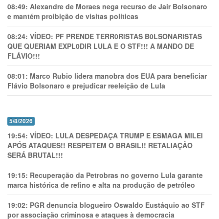
08:49:
Alexandre de Moraes nega recurso de Jair Bolsonaro
e mantém proibição de visitas políticas
08:24:
VÍDEO: PF PRENDE TERR0RlSTAS B0LSONARlSTAS
QUE QUERIAM EXPL0DlR LULA E O STF!!! A MANDO DE
FLÁVIO!!!
08:01:
Marco Rubio lidera manobra dos EUA para beneficiar
Flávio Bolsonaro e prejudicar reeleição de Lula
5/8/2026
19:54:
VÍDEO: LULA DESPEDAÇA TRUMP E ESMAGA MILEI
APÓS ATAQUES!! RESPEITEM O BRASIL!! RETALIAÇÃO
SERÁ BRUTAL!!!
19:15:
Recuperação da Petrobras no governo Lula garante
marca histórica de refino e alta na produção de petróleo
19:02:
PGR denuncia blogueiro Oswaldo Eustáquio ao STF
por associação criminosa e ataques à democracia