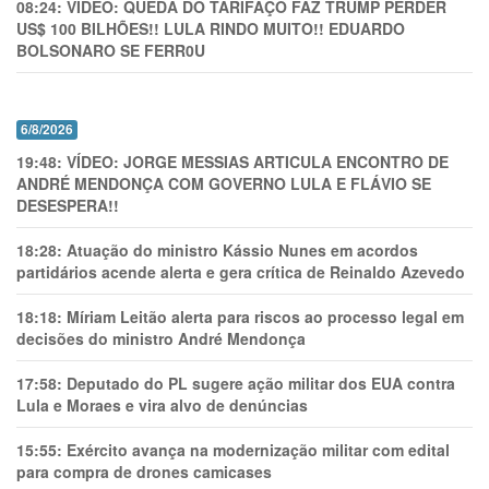
08:24:
VÍDEO: QUEDA DO TARIFAÇO FAZ TRUMP PERDER
US$ 100 BILHÕES!! LULA RINDO MUITO!! EDUARDO
BOLSONARO SE FERR0U
6/8/2026
19:48:
VÍDEO: JORGE MESSIAS ARTICULA ENCONTRO DE
ANDRÉ MENDONÇA COM GOVERNO LULA E FLÁVIO SE
DESESPERA!!
18:28:
Atuação do ministro Kássio Nunes em acordos
partidários acende alerta e gera crítica de Reinaldo Azevedo
18:18:
Míriam Leitão alerta para riscos ao processo legal em
decisões do ministro André Mendonça
17:58:
Deputado do PL sugere ação militar dos EUA contra
Lula e Moraes e vira alvo de denúncias
15:55:
Exército avança na modernização militar com edital
para compra de drones camicases