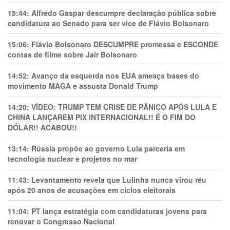
15:44:
Alfredo Gaspar descumpre declaração pública sobre
candidatura ao Senado para ser vice de Flávio Bolsonaro
15:06:
Flávio Bolsonaro DESCUMPRE promessa e ESCONDE
contas de filme sobre Jair Bolsonaro
14:52:
Avanço da esquerda nos EUA ameaça bases do
movimento MAGA e assusta Donald Trump
14:20:
VÍDEO: TRUMP TEM CRlSE DE PÂNlCO APÓS LULA E
CHINA LANÇAREM PIX INTERNACIONAL!! É O FIM DO
DÓLAR!! ACABOU!!
13:14:
Rússia propõe ao governo Lula parceria em
tecnologia nuclear e projetos no mar
11:43:
Levantamento revela que Lulinha nunca virou réu
após 20 anos de acusações em ciclos eleitorais
11:04:
PT lança estratégia com candidaturas jovens para
renovar o Congresso Nacional