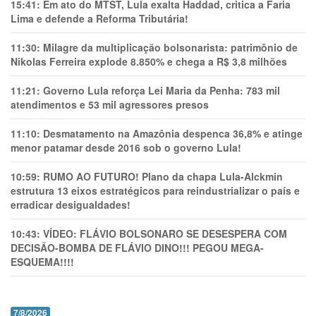
15:41:
Em ato do MTST, Lula exalta Haddad, critica a Faria
Lima e defende a Reforma Tributária!
11:30:
Milagre da multiplicação bolsonarista: patrimônio de
Nikolas Ferreira explode 8.850% e chega a R$ 3,8 milhões
11:21:
Governo Lula reforça Lei Maria da Penha: 783 mil
atendimentos e 53 mil agressores presos
11:10:
Desmatamento na Amazônia despenca 36,8% e atinge
menor patamar desde 2016 sob o governo Lula!
10:59:
RUMO AO FUTURO! Plano da chapa Lula-Alckmin
estrutura 13 eixos estratégicos para reindustrializar o país e
erradicar desigualdades!
10:43:
VÍDEO: FLÁVIO BOLSONARO SE DESESPERA COM
DECISÃO-BOMBA DE FLÁVIO DINO!!! PEGOU MEGA-
ESQUEMA!!!!
7/8/2026