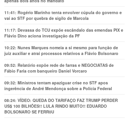
apenas dois anos no mandato
11:41:
Rogério Marinho tenta envolver cúpula do governo e
vai ao STF por quebra de sigilo de Marcola
11:17:
Devassa do TCU expõe escândalo das emendas PIX e
Flávio Dino aciona investigação da PF
10:22:
Nunes Marques nomeia a si mesmo para função de
juiz auxiliar e atrai processos relativos a Flávio Bolsonaro
09:52:
Relatório expõe rede de farras e NEGOCIATAS de
Fábio Faria com banqueiro Daniel Vorcaro
09:32:
Ministros tentam apaziguar crise no STF apos
ingerência de André Mendonça sobre a Polícia Federal
08:24:
VÍDEO: QUEDA DO TARIFAÇO FAZ TRUMP PERDER
US$ 100 BILHÕES!! LULA RINDO MUITO!! EDUARDO
BOLSONARO SE FERR0U