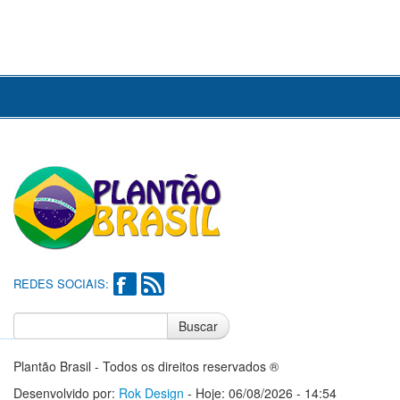
REDES SOCIAIS:
Buscar
Notícias do Flamengo
Notícias do Corinthians
Plantão Brasil - Todos os direitos reservados ®
Desenvolvido por:
Rok Design
- Hoje: 06/08/2026 - 14:54