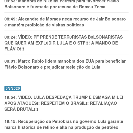
09:53:
Manobra de Nikolas Ferreira para favorecer Flávio
Bolsonaro é frustrada por recusa de Romeu Zema
08:49:
Alexandre de Moraes nega recurso de Jair Bolsonaro
e mantém proibição de visitas políticas
08:24:
VÍDEO: PF PRENDE TERR0RlSTAS B0LSONARlSTAS
QUE QUERIAM EXPL0DlR LULA E O STF!!! A MANDO DE
FLÁVIO!!!
08:01:
Marco Rubio lidera manobra dos EUA para beneficiar
Flávio Bolsonaro e prejudicar reeleição de Lula
5/8/2026
19:54:
VÍDEO: LULA DESPEDAÇA TRUMP E ESMAGA MILEI
APÓS ATAQUES!! RESPEITEM O BRASIL!! RETALIAÇÃO
SERÁ BRUTAL!!!
19:15:
Recuperação da Petrobras no governo Lula garante
marca histórica de refino e alta na produção de petróleo