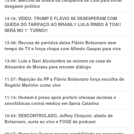
15:09:
Marcola se afasta da campanha de Lula para evitar
desgaste político
14:16:
VÍDEO: TRUMP E FLÁVIO SE DESESPERAM COM
QUEDA DO TARIFAÇO AO BRASIL!! LULA RINDO À TOA!!
SERÁ NO 1° TURNO!!
13:49:
Recusa de partidos deixa Flávio Bolsonaro sem
tempo de TV e força chapa com Alfredo Gaspar para vice
13:40:
Lula e Davi Alcolumbre se reúnem na casa de
Alexandre de Moraes para retomar diálogo
11:57:
Rejeição do PP a Flávio Bolsonaro força escolha de
Rogério Marinho como vice
11:14:
Homem é preso após proferir ofensas racistas e
xenofóbicas contra médico em Santa Catarina
10:54:
DESCONTROLADO, Jeffrey Chiquini, aliado de
Bolsonaro, surta ao vivo e FOGE de podcast
10:17:
Pesquisa Quaest aponta estabilidade na aprovação