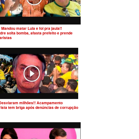
 Mandou matar Lula e foi pra jaula!!
dre solta bomba, afasta prefeito e prende
aristas
Desviaram milhões!! Acampamento
rista tem briga após denúncias de corrupção