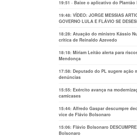
19:51
-
Baixe o aplicativo do Plantão
19:48:
VÍDEO: JORGE MESSIAS AR
GOVERNO LULA E FLÁVIO SE DESES
18:28:
Atuação do ministro Kássio Nu
crítica de Reinaldo Azevedo
18:18:
Míriam Leitão alerta para risc
Mendonça
17:58:
Deputado do PL sugere ação mi
denúncias
15:55:
Exército avança na modernizaç
camicases
15:44:
Alfredo Gaspar descumpre dec
vice de Flávio Bolsonaro
15:06:
Flávio Bolsonaro DESCUMPRE 
Bolsonaro