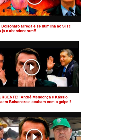
 Bolsonaro arrega e se humilha ao STF!!
s já o abandonaram!!
URGENTE!! André Mendonça e Kássio
raem Bolsonaro e acabam com o golpe!!