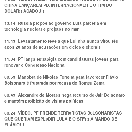
CHINA LANÇAREM PIX INTERNACIONAL!! É O FIM DO
DÓLAR!! ACABOU!!
13:14:
Rússia propõe ao governo Lula parceria em
tecnologia nuclear e projetos no mar
11:43:
Levantamento revela que Lulinha nunca virou réu
após 20 anos de acusações em ciclos eleitorais
11:04:
PT lança estratégia com candidaturas jovens para
renovar o Congresso Nacional
09:53:
Manobra de Nikolas Ferreira para favorecer Flávio
Bolsonaro é frustrada por recusa de Romeu Zema
08:49:
Alexandre de Moraes nega recurso de Jair Bolsonaro
e mantém proibição de visitas políticas
08:24:
VÍDEO: PF PRENDE TERR0RlSTAS B0LSONARlSTAS
QUE QUERIAM EXPL0DlR LULA E O STF!!! A MANDO DE
FLÁVIO!!!