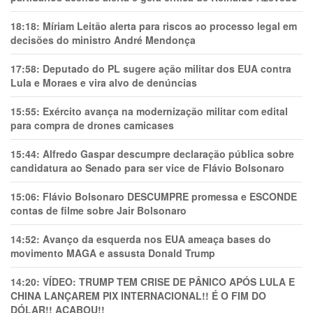
18:18:
Míriam Leitão alerta para riscos ao processo legal em
decisões do ministro André Mendonça
17:58:
Deputado do PL sugere ação militar dos EUA contra
Lula e Moraes e vira alvo de denúncias
15:55:
Exército avança na modernização militar com edital
para compra de drones camicases
15:44:
Alfredo Gaspar descumpre declaração pública sobre
candidatura ao Senado para ser vice de Flávio Bolsonaro
15:06:
Flávio Bolsonaro DESCUMPRE promessa e ESCONDE
contas de filme sobre Jair Bolsonaro
14:52:
Avanço da esquerda nos EUA ameaça bases do
movimento MAGA e assusta Donald Trump
14:20:
VÍDEO: TRUMP TEM CRlSE DE PÂNlCO APÓS LULA E
CHINA LANÇAREM PIX INTERNACIONAL!! É O FIM DO
DÓLAR!! ACABOU!!