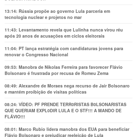
13:14:
Rússia propõe ao governo Lula parceria em
tecnologia nuclear e projetos no mar
11:43:
Levantamento revela que Lulinha nunca virou réu
após 20 anos de acusações em ciclos eleitorais
11:04:
PT lança estratégia com candidaturas jovens para
renovar o Congresso Nacional
09:53:
Manobra de Nikolas Ferreira para favorecer Flávio
Bolsonaro é frustrada por recusa de Romeu Zema
08:49:
Alexandre de Moraes nega recurso de Jair Bolsonaro
e mantém proibição de visitas políticas
08:24:
VÍDEO: PF PRENDE TERR0RlSTAS B0LSONARlSTAS
QUE QUERIAM EXPL0DlR LULA E O STF!!! A MANDO DE
FLÁVIO!!!
08:01:
Marco Rubio lidera manobra dos EUA para beneficiar
Flávio Bolsonaro e prejudicar reeleição de Lula