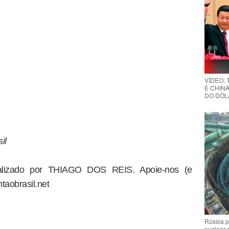
VÍDEO:
E CHINA
DO DÓLA
il
dealizado por THIAGO DOS REIS. Apoie-nos (e
taobrasil.net
Rússia p
nuclear 