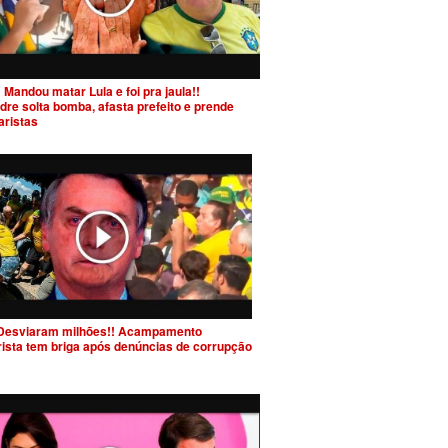
 Mandou matar Lula e foi pra jaula!!
dre solta bomba, afasta prefeito e prende
aristas
Desviaram milhões!! Acampamento
rista tem briga após denúncias de corrupção