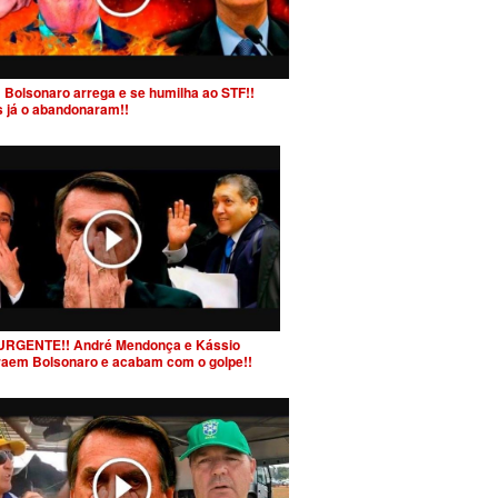
 Bolsonaro arrega e se humilha ao STF!!
s já o abandonaram!!
URGENTE!! André Mendonça e Kássio
raem Bolsonaro e acabam com o golpe!!