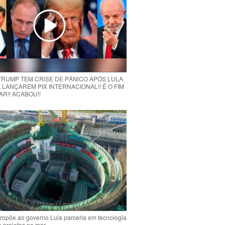
 TRUMP TEM CRlSE DE PÂNlCO APÓS LULA
 LANÇAREM PIX INTERNACIONAL!! É O FIM
R!! ACABOU!!
ropõe ao governo Lula parceria em tecnologia
e projetos no mar