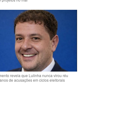
ento revela que Lulinha nunca virou réu
anos de acusações em ciclos eleitorais