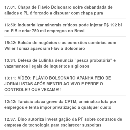
17:01:
Chapa de Flávio Bolsonaro sofre debandada de
aliados e PL é forçado a disputar com chapa pura
16:59:
Industrializar minerais críticos pode injetar R$ 192 bi
no PIB e criar 750 mil empregos no Brasil
15:42:
Balcão de negócios e as conexões sombrias com
Willer Tomaz apavoram Flávio Bolsonaro
13:34:
Defesa de Lulinha denuncia "pesca probatória" e
vazamentos ilegais de inquéritos sigilosos
13:11:
VÍDEO: FLÁVIO BOLSONARO APANHA FEIO DE
JORNALISTAS APÓS MENTIR AO VIVO E PERDE O
CONTROLE!! QUE VEXAME!!
12:42:
Tarcísio ataca greve da CPTM, criminaliza luta por
empregos e tenta impor privatização a qualquer custo
12:37:
Dino autoriza investigação da PF sobre contratos de
empresa de tecnologia para esclarecer suspeitas