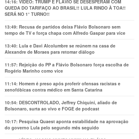
14:16:
VÍDEO: TRUMP E FLÁVIO SE DESESPERAM COM
QUEDA DO TARIFAÇO AO BRASIL!! LULA RINDO À TOA!!
SERÁ NO 1° TURNO!!
13:49:
Recusa de partidos deixa Flávio Bolsonaro sem
tempo de TV e força chapa com Alfredo Gaspar para vice
13:40:
Lula e Davi Alcolumbre se reúnem na casa de
Alexandre de Moraes para retomar diálogo
11:57:
Rejeição do PP a Flávio Bolsonaro força escolha de
Rogério Marinho como vice
11:14:
Homem é preso após proferir ofensas racistas e
xenofóbicas contra médico em Santa Catarina
10:54:
DESCONTROLADO, Jeffrey Chiquini, aliado de
Bolsonaro, surta ao vivo e FOGE de podcast
10:17:
Pesquisa Quaest aponta estabilidade na aprovação
do governo Lula pelo segundo mês seguido