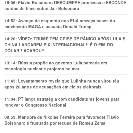
15:06:
Flávio Bolsonaro DESCUMPRE promessa e ESCONDE
contas de filme sobre Jair Bolsonaro
14:52:
Avanço da esquerda nos EUA ameaça bases do
movimento MAGA e assusta Donald Trump
14:20:
VÍDEO: TRUMP TEM CRlSE DE PÂNlCO APÓS LULA E
CHINA LANÇAREM PIX INTERNACIONAL!! É O FIM DO
DÓLAR!! ACABOU!!
13:14:
Rússia propõe ao governo Lula parceria em
tecnologia nuclear e projetos no mar
11:43:
Levantamento revela que Lulinha nunca virou réu
após 20 anos de acusações em ciclos eleitorais
11:04:
PT lança estratégia com candidaturas jovens para
renovar o Congresso Nacional
09:53:
Manobra de Nikolas Ferreira para favorecer Flávio
Bolsonaro é frustrada por recusa de Romeu Zema