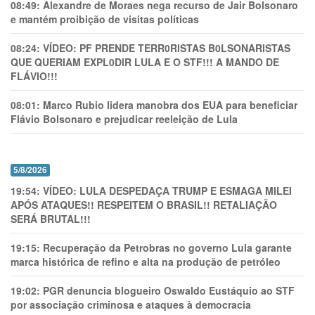
08:49:
Alexandre de Moraes nega recurso de Jair Bolsonaro
e mantém proibição de visitas políticas
08:24:
VÍDEO: PF PRENDE TERR0RlSTAS B0LSONARlSTAS
QUE QUERIAM EXPL0DlR LULA E O STF!!! A MANDO DE
FLÁVIO!!!
08:01:
Marco Rubio lidera manobra dos EUA para beneficiar
Flávio Bolsonaro e prejudicar reeleição de Lula
5/8/2026
19:54:
VÍDEO: LULA DESPEDAÇA TRUMP E ESMAGA MILEI
APÓS ATAQUES!! RESPEITEM O BRASIL!! RETALIAÇÃO
SERÁ BRUTAL!!!
19:15:
Recuperação da Petrobras no governo Lula garante
marca histórica de refino e alta na produção de petróleo
19:02:
PGR denuncia blogueiro Oswaldo Eustáquio ao STF
por associação criminosa e ataques à democracia