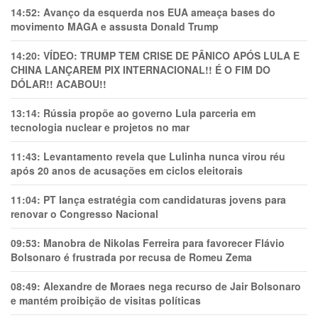
14:52:
Avanço da esquerda nos EUA ameaça bases do
movimento MAGA e assusta Donald Trump
14:20:
VÍDEO: TRUMP TEM CRlSE DE PÂNlCO APÓS LULA E
CHINA LANÇAREM PIX INTERNACIONAL!! É O FIM DO
DÓLAR!! ACABOU!!
13:14:
Rússia propõe ao governo Lula parceria em
tecnologia nuclear e projetos no mar
11:43:
Levantamento revela que Lulinha nunca virou réu
após 20 anos de acusações em ciclos eleitorais
11:04:
PT lança estratégia com candidaturas jovens para
renovar o Congresso Nacional
09:53:
Manobra de Nikolas Ferreira para favorecer Flávio
Bolsonaro é frustrada por recusa de Romeu Zema
08:49:
Alexandre de Moraes nega recurso de Jair Bolsonaro
e mantém proibição de visitas políticas