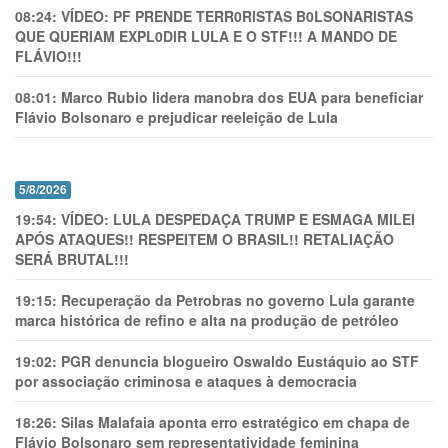
08:24:
VÍDEO: PF PRENDE TERR0RlSTAS B0LSONARlSTAS
QUE QUERIAM EXPL0DlR LULA E O STF!!! A MANDO DE
FLÁVIO!!!
08:01:
Marco Rubio lidera manobra dos EUA para beneficiar
Flávio Bolsonaro e prejudicar reeleição de Lula
5/8/2026
19:54:
VÍDEO: LULA DESPEDAÇA TRUMP E ESMAGA MILEI
APÓS ATAQUES!! RESPEITEM O BRASIL!! RETALIAÇÃO
SERÁ BRUTAL!!!
19:15:
Recuperação da Petrobras no governo Lula garante
marca histórica de refino e alta na produção de petróleo
19:02:
PGR denuncia blogueiro Oswaldo Eustáquio ao STF
por associação criminosa e ataques à democracia
18:26:
Silas Malafaia aponta erro estratégico em chapa de
Flávio Bolsonaro sem representatividade feminina