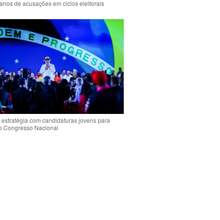
anos de acusações em ciclos eleitorais
 estratégia com candidaturas jovens para
 o Congresso Nacional