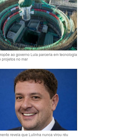
ropõe ao governo Lula parceria em tecnologia
e projetos no mar
ento revela que Lulinha nunca virou réu