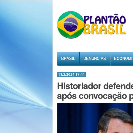
BRASIL
DENÚNCIAS
ECONOMI
13/2/2024 17:41
Historiador defend
após convocação p