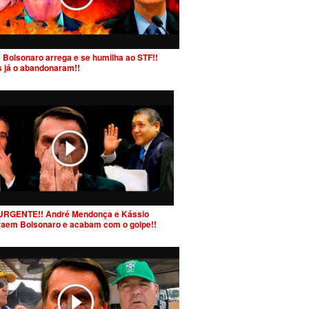
 Bolsonaro arrega e se humilha ao STF!!
s já o abandonaram!!
URGENTE!! André Mendonça e Kássio
raem Bolsonaro e acabam com o golpe!!