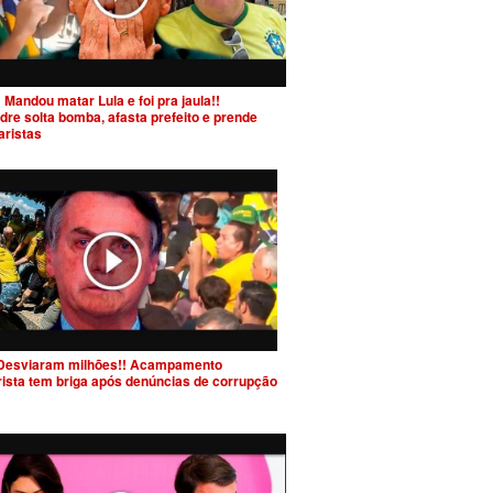
 Mandou matar Lula e foi pra jaula!!
dre solta bomba, afasta prefeito e prende
aristas
Desviaram milhões!! Acampamento
rista tem briga após denúncias de corrupção