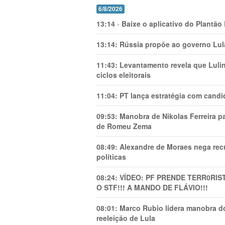
6/8/2026
13:14
-
Baixe o aplicativo do Plantão
13:14:
Rússia propõe ao governo Lula
11:43:
Levantamento revela que Luli
ciclos eleitorais
11:04:
PT lança estratégia com candi
09:53:
Manobra de Nikolas Ferreira pa
de Romeu Zema
08:49:
Alexandre de Moraes nega recu
políticas
08:24:
VÍDEO: PF PRENDE TERR0RlS
O STF!!! A MANDO DE FLÁVIO!!!
08:01:
Marco Rubio lidera manobra do
reeleição de Lula