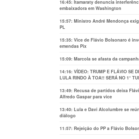
16:45:
Itamaraty denuncia interferên
embaixadora em Washington
15:57:
Ministro André Mendonça exig
PL
15:35:
Vice de Flávio Bolsonaro é in
emendas Pix
15:09:
Marcola se afasta da campanha
14:16:
VÍDEO: TRUMP E FLÁVIO SE 
LULA RINDO À TOA!! SERÁ NO 1° TU
13:49:
Recusa de partidos deixa Flá
Alfredo Gaspar para vice
13:40:
Lula e Davi Alcolumbre se reú
diálogo
11:57:
Rejeição do PP a Flávio Bolso