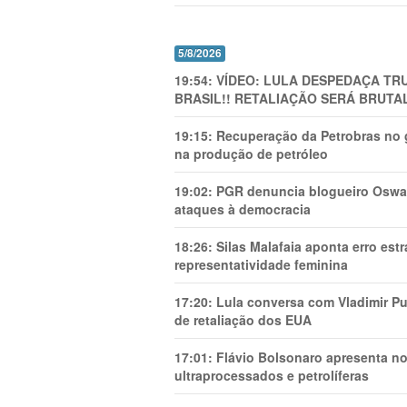
5/8/2026
19:54:
VÍDEO: LULA DESPEDAÇA TRU
BRASIL!! RETALIAÇÃO SERÁ BRUTAL
19:15:
Recuperação da Petrobras no g
na produção de petróleo
19:02:
PGR denuncia blogueiro Oswal
ataques à democracia
18:26:
Silas Malafaia aponta erro es
representatividade feminina
17:20:
Lula conversa com Vladimir Put
de retaliação dos EUA
17:01:
Flávio Bolsonaro apresenta no
ultraprocessados e petrolíferas