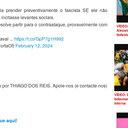
ia prender preventivamente o fascista SE ele não
incitasse levantes sociais.
solve partir para o contraataque, provavelmente com
VÍDEO:
Alexan
bolson
aval ...
https://t.co/GpP7g1H992
ortaOf)
February 12, 2024
zado por THIAGO DOS REIS. Apoie-nos (e contacte-nos)
VÍDEO: 
bolsona
interna
ue aqui!