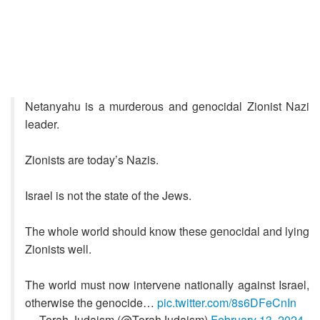
Netanyahu is a murderous and genocidal Zionist Nazi
leader.
Zionists are today’s Nazis.
Israel is not the state of the Jews.
The whole world should know these genocidal and lying
Zionists well.
The world must now intervene nationally against Israel,
otherwise the genocide…
pic.twitter.com/8s6DFeCnIn
— Torah Judaism (@TorahJudaism)
February 13, 2024