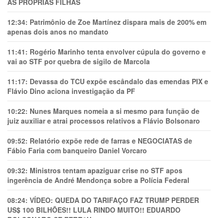
AS PRÓPRIAS FILHAS
12:34:
Patrimônio de Zoe Martínez dispara mais de 200% em
apenas dois anos no mandato
11:41:
Rogério Marinho tenta envolver cúpula do governo e
vai ao STF por quebra de sigilo de Marcola
11:17:
Devassa do TCU expõe escândalo das emendas PIX e
Flávio Dino aciona investigação da PF
10:22:
Nunes Marques nomeia a si mesmo para função de
juiz auxiliar e atrai processos relativos a Flávio Bolsonaro
09:52:
Relatório expõe rede de farras e NEGOCIATAS de
Fábio Faria com banqueiro Daniel Vorcaro
09:32:
Ministros tentam apaziguar crise no STF apos
ingerência de André Mendonça sobre a Polícia Federal
08:24:
VÍDEO: QUEDA DO TARIFAÇO FAZ TRUMP PERDER
US$ 100 BILHÕES!! LULA RINDO MUITO!! EDUARDO